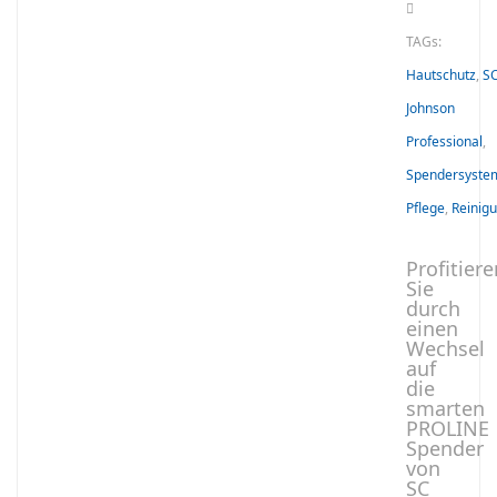
TAGs:
Hautschutz
,
S
Johnson
Professional
,
Spendersyste
Pflege
,
Reinig
Profitiere
Sie
durch
einen
Wechsel
auf
die
smarten
PROLINE
Spender
von
SC