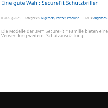
Eine gute Wahl: SecureFit Schutzbrillen
28.Aug.2025
Kategorien:
Allgemein
,
Partner
,
Produkte
TAGs:
Augenschu
Die Modelle der 3M™ SecureFit™ Familie bieten eine
Verwendung weiterer Schutzausrüstung.