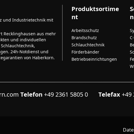
Produktsortime
S
nt
n
tz und Industrietechnik mit
Arbeitsschutz
S
rt Recklinghausen aus mehr
Brandschutz
C
kten und individuellen
Schlauchtechnik
B
 Schlauchtechnik,
ngen. 24h-Notdienst und
Förderbänder
S
cegarantien von Haberkorn.
Betriebseinrichtungen
F
W
orn.com
Telefon
+49 2361 5805 0
Telefax
+49 
Date