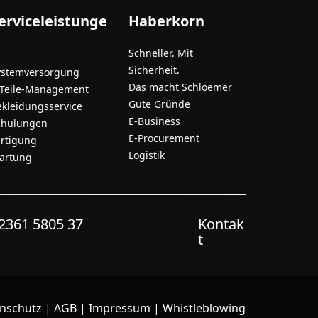
erviceleistunge
Haberkorn
Schneller. Mit
Sicherheit.
ystemversorgung
Das macht Schloemer
-Teile-Management
Gute Gründe
ekleidungsservice
E-Business
chulungen
E-Procurement
ertigung
Logistik
artung
2361 5805 37
Kontak
t
nschutz
|
AGB
|
Impressum
|
Whistleblowing