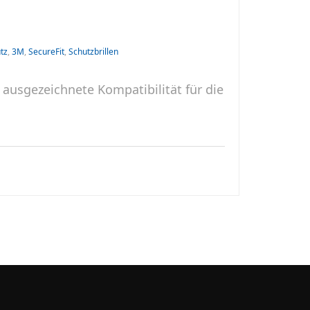
tz
,
3M
,
SecureFit
,
Schutzbrillen
 ausgezeichnete Kompatibilität für die