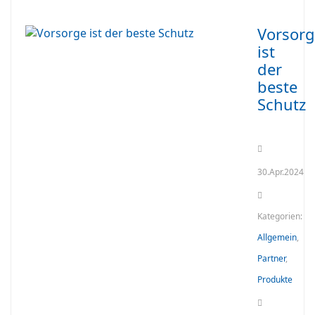
Vorsor
ist
der
beste
Schutz
30.Apr.2024
Kategorien:
Allgemein
,
Partner
,
Produkte