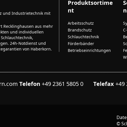
Produktsortime
S
nt
n
tz und Industrietechnik mit
Arbeitsschutz
S
rt Recklinghausen aus mehr
Brandschutz
C
kten und individuellen
Schlauchtechnik
B
 Schlauchtechnik,
ngen. 24h-Notdienst und
Förderbänder
S
cegarantien von Haberkorn.
Betriebseinrichtungen
F
W
orn.com
Telefon
+49 2361 5805 0
Telefax
+49 
Date
©
Sc