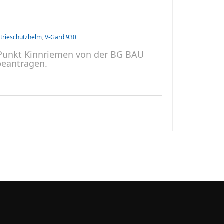
trieschutzhelm
,
V-Gard 930
-Punkt Kinnriemen von der BG BAU
beantragen.