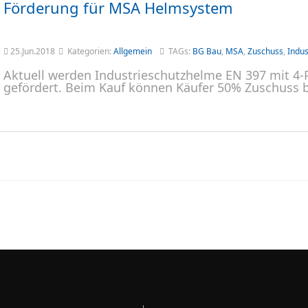
Förderung für MSA Helmsystem
25.Jun.2018
Kategorien:
Allgemein
TAGs:
BG Bau
,
MSA
,
Zuschuss
,
Indus
Aktuell werden Industrieschutzhelme EN 397 mit 4
gefördert. Beim Kauf können Käufer 50% Zuschuss 