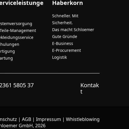
erviceleistunge
Haberkorn
Schneller. Mit
Sicherheit.
ystemversorgung
Das macht Schloemer
-Teile-Management
Gute Gründe
ekleidungsservice
E-Business
chulungen
E-Procurement
ertigung
Logistik
artung
2361 5805 37
Kontak
t
nschutz
|
AGB
|
Impressum
|
Whistleblowing
hloemer GmbH, 2026