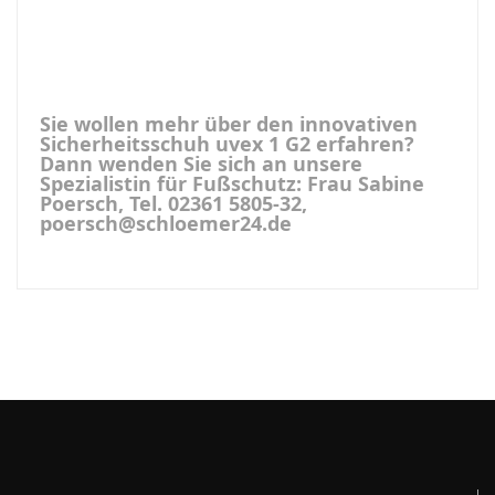
Sie wollen mehr über den innovativen
Sicherheitsschuh uvex 1 G2 erfahren?
Dann wenden Sie sich an unsere
Spezialistin für Fußschutz: Frau Sabine
Poersch, Tel. 02361 5805-32,
poersch@schloemer24.de