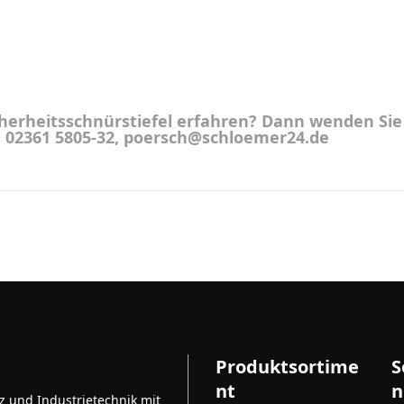
herheitsschnürstiefel erfahren? Dann wenden Sie s
l. 02361 5805-32, poersch@schloemer24.de
Produktsortime
S
nt
n
tz und Industrietechnik mit