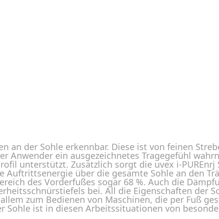
n an der Sohle erkennbar. Diese ist von feinen Stre
er Anwender ein ausgezeichnetes Tragegefühl wahrn
rofil unterstützt. Zusätzlich sorgt die uvex i-PUREnr
e Auftrittsenergie über die gesamte Sohle an den Tr
ereich des Vorderfußes sogar 68 %. Auch die Dämpfun
eitsschnürstiefels bei. All die Eigenschaften der S
 allem zum Bedienen von Maschinen, die per Fuß gest
er Sohle ist in diesen Arbeitssituationen von besond