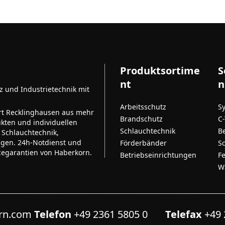
Produktsortime
S
nt
n
tz und Industrietechnik mit
Arbeitsschutz
S
rt Recklinghausen aus mehr
Brandschutz
C
kten und individuellen
Schlauchtechnik
B
 Schlauchtechnik,
ngen. 24h-Notdienst und
Förderbänder
S
cegarantien von Haberkorn.
Betriebseinrichtungen
F
W
orn.com
Telefon
+49 2361 5805 0
Telefax
+49 