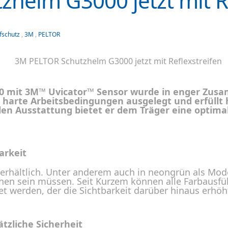
helm G3000 jetzt mit Re
fschutz
,
3M
,
PELTOR
 mit 3M™ Uvicator™ Sensor wurde in enger Zusa
für harte Arbeitsbedingungen ausgelegt und erfül
n Ausstattung bietet er dem Träger eine optimal
arkeit
rhältlich. Unter anderem auch in neongrün als Modell 
sehen sein müssen. Seit Kurzem können alle Farbaus
et werden, der die Sichtbarkeit darüber hinaus erhöh
tzliche Sicherheit