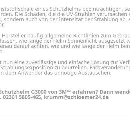
unststoffschale eines Schutzhelms beeinträchtigen, 
hrden. Die Schäden, die die UV-Strahlen verursachen
, sondern auch von der Intensität der Strahlung ab. 
r.
 Hersteller häufig allgemeine Richtlinien zum Gebr
lassen, wie lange der Helm Sonnenlicht ausgesetzt w
genau darauf achten, wie und wie lange der Helm ben
t.
 nun eine zuverlässige und einfache Lösung zur Ver
Strahlungsexposition zu beurteilen. Farbveränderung
aren dem Anwender das unnötige Austauschen.
chutzhelm G3000 von 3M™ erfahren? Dann wenden 
l. 02361 5805-465, krumm@schloemer24.de