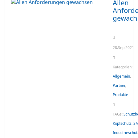
Allen
Anford
gewach
28.Sep.2021
Kategorien:
Allgemein
,
Partner
,
Produkte
TAGs:
Schutzh
Kopfschutz
,
3
Industrieschu