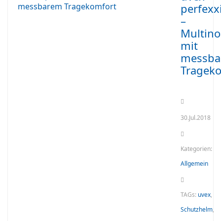
perfexx
–
Multin
mit
messba
Tragek
30.Jul.2018
Kategorien:
Allgemein
TAGs:
uvex
,
Schutzhelm
,