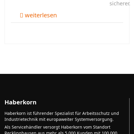
sicherer.
weiterlesen
Haberkorn
Haberkorn ist führender Spezialist für Arbeitsschutz und
Industrietechnik mit europaweiter Systemversorgung.
Als Servicehändler versorgt Haberkorn vom Standort
Recklinghausen aus mehr als 5.000 Kunden mit 100.000