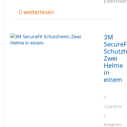
Elektrike
weiterlesen
3M
SecureF
Schutzh
Zwei
Helme
in
einem
17.Jul.2019
Kategorien: