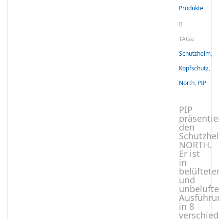
Produkte
TAGs:
Schutzhelm
,
Kopfschutz
,
North
,
PIP
PIP
präsentie
den
Schutzhe
NORTH.
Er ist
in
belüftete
und
unbelüfte
Ausführu
in 8
verschie