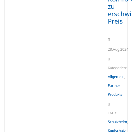
zu
erschw
Preis
28.Aug.2024
Kategorien:
Allgemein
,
Partner
,
Produkte
TAGs:
Schutzhelm
,
Kopfschutz
,