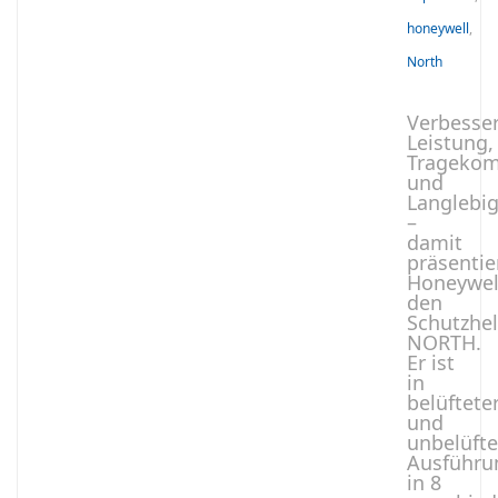
honeywell
,
North
Verbesse
Leistung,
Tragekom
und
Langlebig
­–
damit
präsentie
Honeywel
den
Schutzhe
NORTH.
Er ist
in
belüftete
und
unbelüfte
Ausführu
in 8