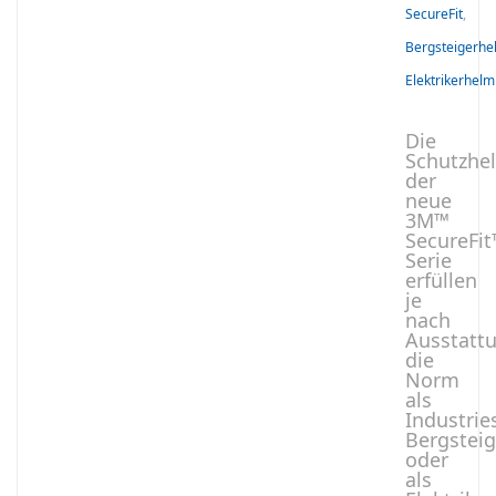
SecureFit
,
Bergsteigerhe
Elektrikerhelm
Die
Schutzhe
der
neue
3M™
SecureFit
Serie
erfüllen
je
nach
Ausstatt
die
Norm
als
Industrie
Bergstei
oder
als