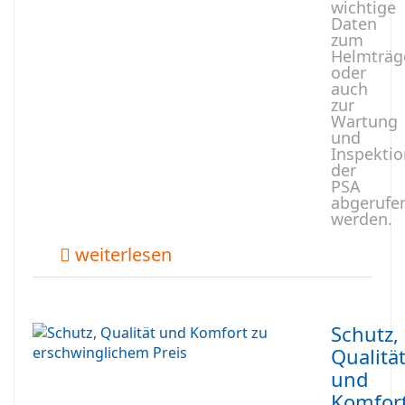
wichtige
Daten
zum
Helmträg
oder
auch
zur
Wartung
und
Inspektio
der
PSA
abgerufe
werden.
weiterlesen
Schutz,
Qualitä
und
Komfor