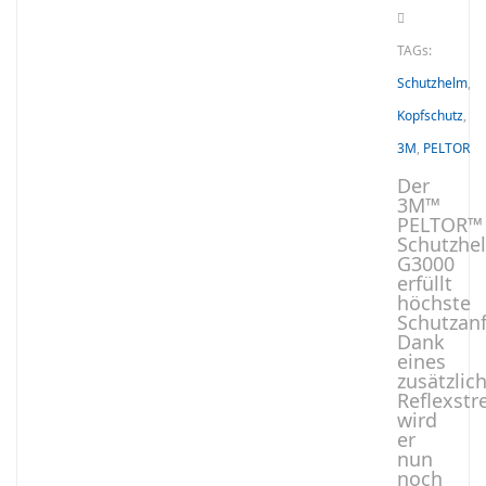
TAGs:
Schutzhelm
,
Kopfschutz
,
3M
,
PELTOR
Der
3M™
PELTOR™
Schutzhe
G3000
erfüllt
höchste
Schutzan
Dank
eines
zusätzlic
Reflexstr
wird
er
nun
noch