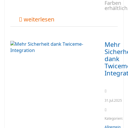
Farben
erhältlich
weiterlesen
Mehr
Sicherh
dank
Twicem
Integra
31.Jul.2025
Kategorien:
Allgemein
,