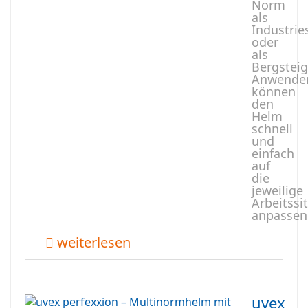
Norm
als
Industri
oder
als
Bergstei
Anwende
können
den
Helm
schnell
und
einfach
auf
die
jeweilige
Arbeitssi
anpassen
weiterlesen
uvex