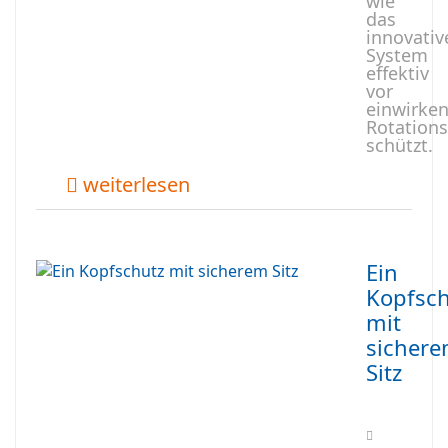
wie
das
innovativ
System
effektiv
vor
einwirke
Rotations
schützt.
weiterlesen
Ein
Kopfsch
mit
sicher
Sitz