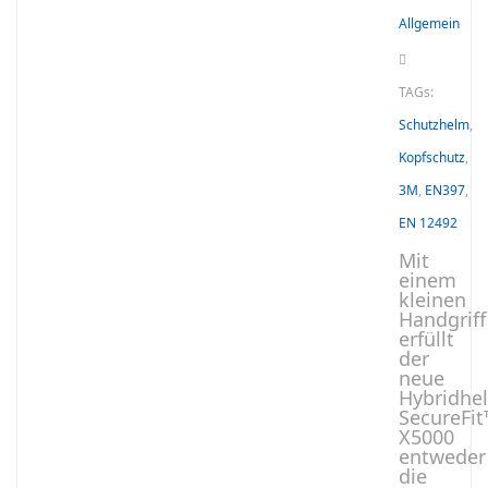
Allgemein
TAGs:
Schutzhelm
,
Kopfschutz
,
3M
,
EN397
,
EN 12492
Mit
einem
kleinen
Handgriff
erfüllt
der
neue
Hybridhe
SecureFi
X5000
entweder
die