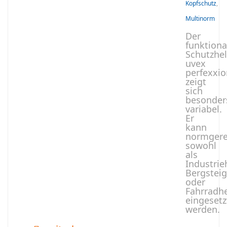
Kopfschutz
,
Multinorm
Der
funktiona
Schutzhe
uvex
perfexxio
zeigt
sich
besonder
variabel.
Er
kann
normgere
sowohl
als
Industrie
Bergsteig
oder
Fahrradh
eingesetz
werden.