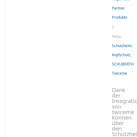
Partner
,
Produkte
TAGs:
Schutzhelm
,
Kopfschutz
,
SCHUBERTH
,
Twiceme
Dank
der
Integrati
von
twiceme
können
über
den
Schutzhe