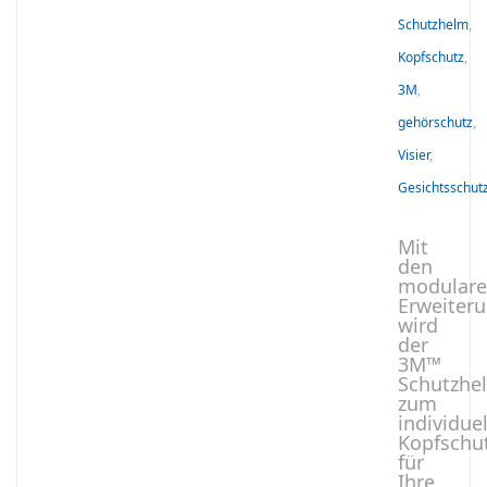
Schutzhelm
,
Kopfschutz
,
3M
,
gehörschutz
,
Visier
,
Gesichtsschut
Mit
den
modular
Erweiter
wird
der
3M™
Schutzhe
zum
individue
Kopfschu
für
Ihre