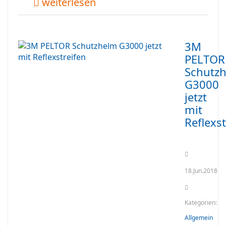
weiterlesen
3M
PELTOR
Schutz
G3000
jetzt
mit
Reflexst
18.Jun.2018
Kategorien:
Allgemein