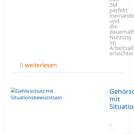
3M
perfekt
ineinande
und
die
dauerhaf
Nutzung
im
Arbeitsal
erleichter
weiterlesen
Gehörs
mit
Situati