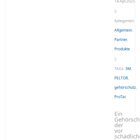
14.Apr.2025
Kategorien:
Allgemein
,
Partner
,
Produkte
TAGs:
3M
,
PELTOR
,
gehörschutz
,
ProTac
Ein
Gehörsch
der
vor
schädlic