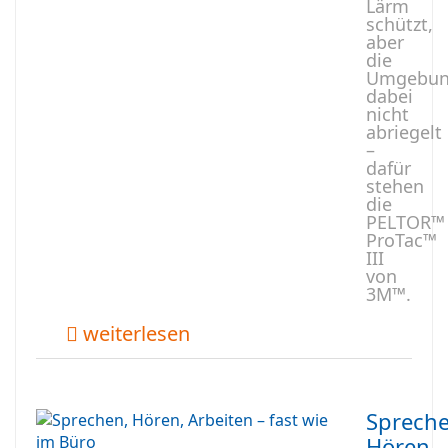
Lärm
schützt,
aber
die
Umgebun
dabei
nicht
abriegelt
–
dafür
stehen
die
PELTOR™
ProTac™
III
von
3M™.
weiterlesen
Spreche
Hören,