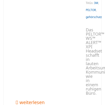
TAGs:
3M
,
PELTOR
,
gehörschutz
Das
PELTOR™
WS™
ALERT™
XPI
Headset
schafft
in
lauten
Arbeits
Kommuni
wie
in
einem
ruhigen
Büro.
weiterlesen