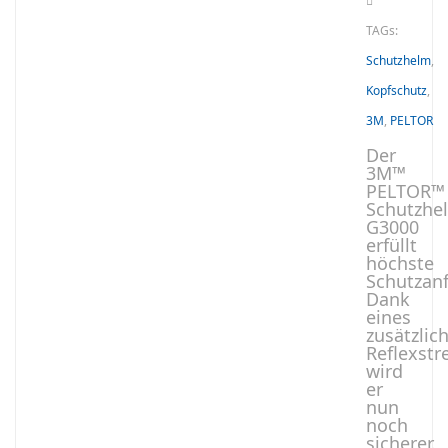
TAGs:
Schutzhelm
,
Kopfschutz
,
3M
,
PELTOR
Der
3M™
PELTOR™
Schutzhe
G3000
erfüllt
höchste
Schutzan
Dank
eines
zusätzlic
Reflexstr
wird
er
nun
noch
sicherer.