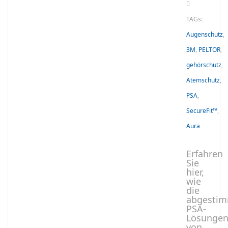
TAGs:
Augenschutz
,
3M
,
PELTOR
,
gehörschutz
,
Atemschutz
,
PSA
,
SecureFit™
,
Aura
Erfahren
Sie
hier,
wie
die
abgesti
PSA-
Lösunge
von