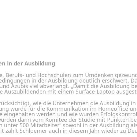
en in der Ausbildung
be, Berufs- und Hochschulen zum Umdenken gezwun
Bedingungen in der Ausbildung deutlich erschwert. D
 und Azubis viel abverlangt. „Damit die Ausbildung 
le Auszubildenden mit einem Surface-Laptop ausgestat
rücksichtigt, wie die Unternehmen die Ausbildung i
sung wurde für die Kommunikation im Homeoffice un
 eingehalten werden und wie wurden Erfolgskontrol
urden dann vom Komitee der Studie mit Punkten bew
n unter 500 Mitarbeiter“ sowohl in der Ausbildung a
t zählt Schloemer auch in diesem Jahr wieder zu De