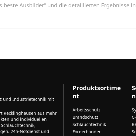
 beste Ausbilder“ und die detaillierten Ergebnisse in 
Produktsortime
S
nt
n
tz und Industrietechnik mit
Arbeitsschutz
S
rt Recklinghausen aus mehr
Brandschutz
C
kten und individuellen
Schlauchtechnik
B
 Schlauchtechnik,
ngen. 24h-Notdienst und
Förderbänder
S