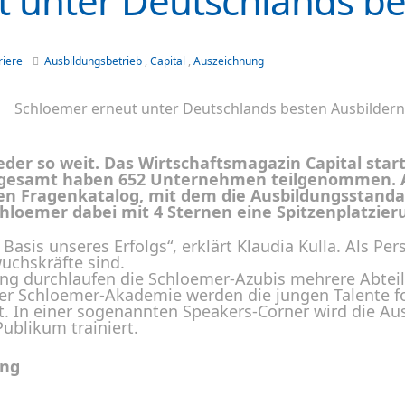
 unter Deutschlands be
riere
Ausbildungsbetrieb
,
Capital
,
Auszeichnung
eder so weit. Das Wirtschaftsmagazin Capital star
nsgesamt haben 652 Unternehmen teilgenommen. 
hen Fragenkatalog, mit dem die Ausbildungsstand
chloemer dabei mit 4 Sternen eine Spitzenplatzi
 Basis unseres Erfolgs“, erklärt Klaudia Kulla. Als Pe
wuchskräfte sind.
ng durchlaufen die Schloemer-Azubis mehrere Abte
der Schloemer-Akademie werden die jungen Talente f
 In einer sogenannten Speakers-Corner wird die A
ublikum trainiert.