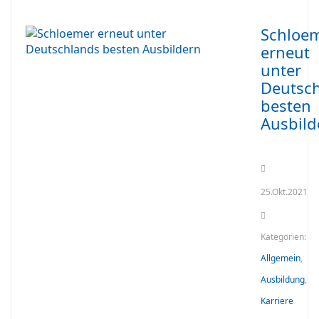
Schloe
erneut
unter
Deutsc
besten
Ausbild
25.Okt.2021
Kategorien:
Allgemein
,
Ausbildung
,
Karriere