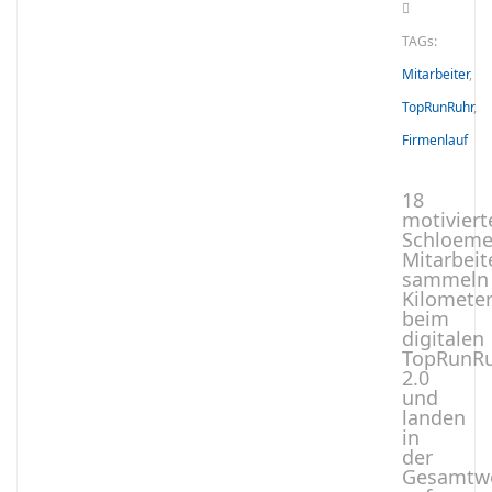
TAGs:
Mitarbeiter
,
TopRunRuhr
,
Firmenlauf
18
motiviert
Schloeme
Mitarbeit
sammeln
Kilomete
beim
digitalen
TopRunR
2.0
und
landen
in
der
Gesamtw