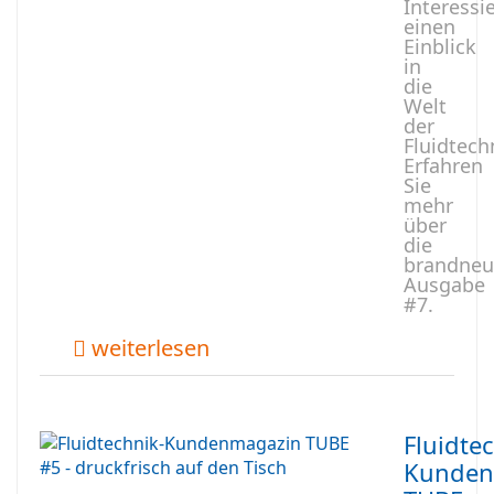
Interessi
einen
Einblick
in
die
Welt
der
Fluidtech
Erfahren
Sie
mehr
über
die
brandneu
Ausgabe
#7.
weiterlesen
Fluidte
Kunden