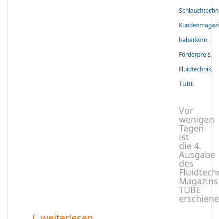
Schlauchtechn
Kundenmagaz
haberkorn
,
Förderpreis
,
Fluidtechnik
,
TUBE
Vor
wenigen
Tagen
ist
die 4.
Ausgabe
des
Fluidtech
Magazins
TUBE
erschiene
weiterlesen