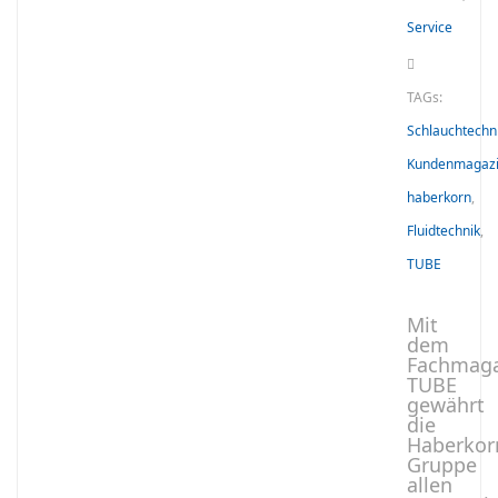
Service
TAGs:
Schlauchtechn
Kundenmagaz
haberkorn
,
Fluidtechnik
,
TUBE
Mit
dem
Fachmaga
TUBE
gewährt
die
Haberkor
Gruppe
allen