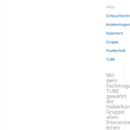
TAGs:
Schlauchtechn
Kundenmagaz
haberkorn
,
Gruppe
,
Fluidtechnik
,
TUBE
Mit
dem
Fachmaga
TUBE
gewährt
die
Haberkor
Gruppe
allen
Interessi
einen