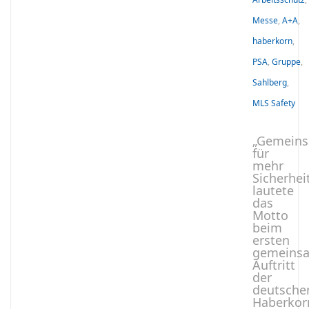
Messe
,
A+A
,
haberkorn
,
PSA
,
Gruppe
,
Sahlberg
,
MLS Safety
„Gemein
für
mehr
Sicherhei
lautete
das
Motto
beim
ersten
gemeins
Auftritt
der
deutsche
Haberkor