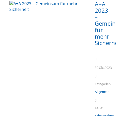
A+A
2023
–
Gemei
für
mehr
Sicherh
30.Okt.2023
Kategorien:
Allgemein
TAGs:
Arbeitsschutz
,