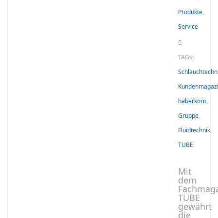
Produkte
,
Service
TAGs:
Schlauchtechn
Kundenmagaz
haberkorn
,
Gruppe
,
Fluidtechnik
,
TUBE
Mit
dem
Fachmaga
TUBE
gewährt
die