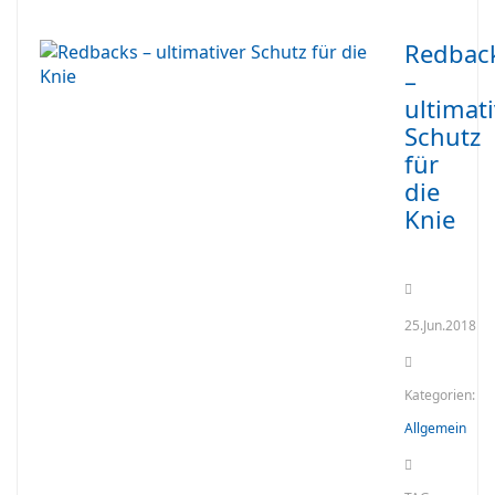
Redbac
–
ultimat
Schutz
für
die
Knie
25.Jun.2018
Kategorien:
Allgemein