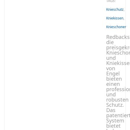
TAGs:
Knieschutz
,
Kniekissen
,
Knieschoner
Redback
die
preisgek
Kniescho
und
Kniekisse
von
Engel
bieten
einen
professio
und
robusten
Schutz.
Das
patentier
System
bietet