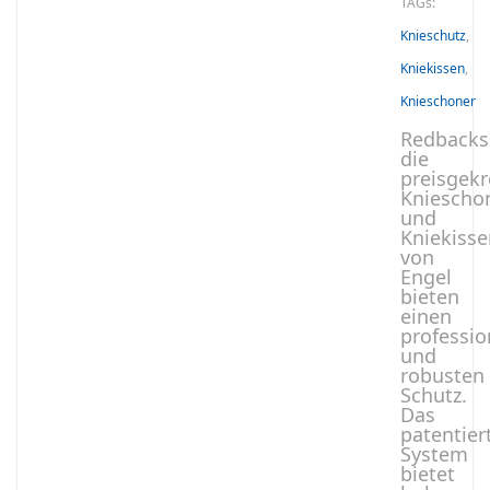
TAGs:
Knieschutz
,
Kniekissen
,
Knieschoner
Redback
die
preisgek
Kniescho
und
Kniekisse
von
Engel
bieten
einen
professio
und
robusten
Schutz.
Das
patentier
System
bietet