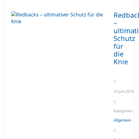
Redbac
–
ultimat
Schutz
für
die
Knie
25.Jun.2018
Kategorien:
Allgemein