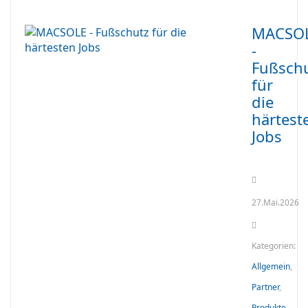
MACSO
-
Fußsch
für
die
härtest
Jobs
27.Mai.2026
Kategorien:
Allgemein
,
Partner
,
Produkte