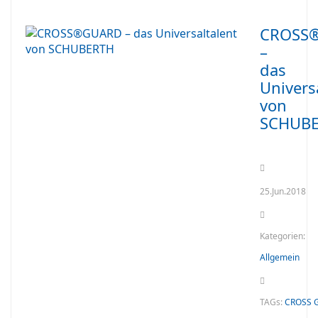
CROSS
–
das
Univers
von
SCHUB
25.Jun.2018
Kategorien:
Allgemein
TAGs:
CROSS 