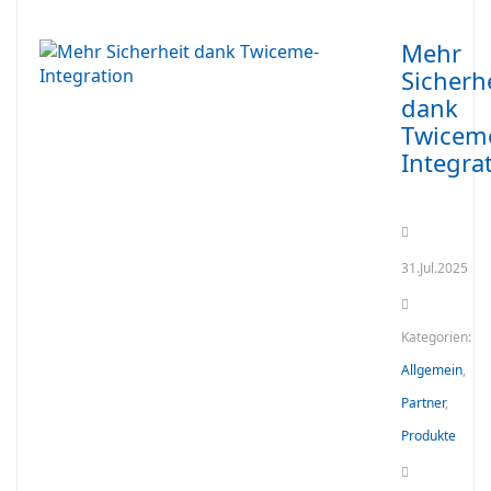
Mehr
Sicherh
dank
Twicem
Integra
31.Jul.2025
Kategorien:
Allgemein
,
Partner
,
Produkte