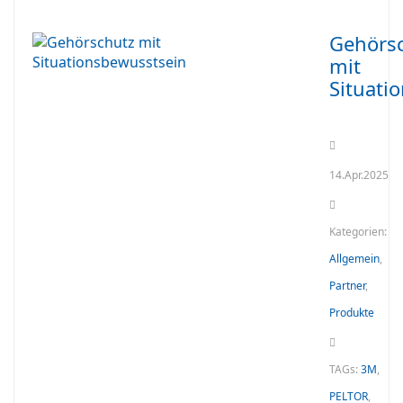
Gehörs
mit
Situati
14.Apr.2025
Kategorien:
Allgemein
,
Partner
,
Produkte
TAGs:
3M
,
PELTOR
,