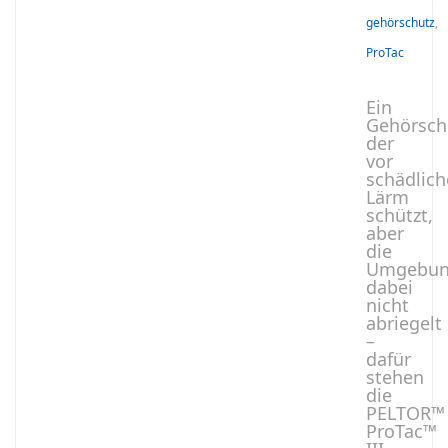
gehörschutz
,
ProTac
Ein
Gehörsch
der
vor
schädlic
Lärm
schützt,
aber
die
Umgebun
dabei
nicht
abriegelt
–
dafür
stehen
die
PELTOR™
ProTac™