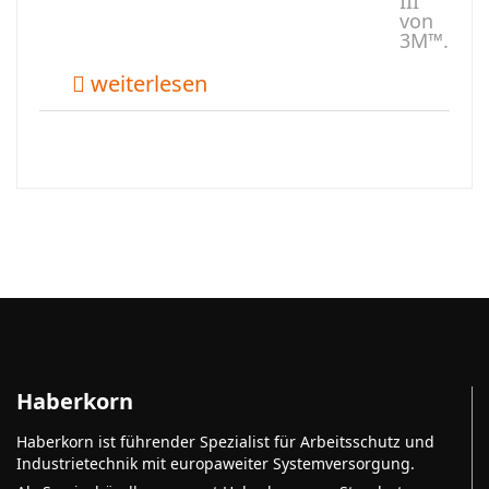
III
von
3M™.
weiterlesen
Haberkorn
Haberkorn ist führender Spezialist für Arbeitsschutz und
Industrietechnik mit europaweiter Systemversorgung.