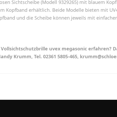
losen
Sichtscheibe (Modell 9329265) mit blauem Kop
em Kopfband erhältlich. Beide Modelle bieten mit UV
opfband und die Scheibe können jeweils mit einfach
 Vollsichtschutzbrille uvex megasonic erfahren? 
u Mandy Krumm, Tel. 02361 5805-465, krumm@schlo