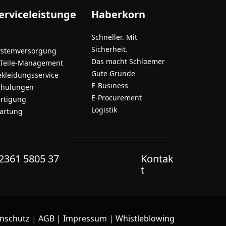
erviceleistunge
Haberkorn
Schneller. Mit
Sicherheit.
ystemversorgung
Das macht Schloemer
-Teile-Management
Gute Gründe
ekleidungsservice
E-Business
chulungen
E-Procurement
ertigung
Logistik
artung
2361 5805 37
Kontak
t
nschutz
|
AGB
|
Impressum
|
Whistleblowing