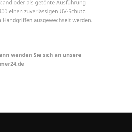
fband oder als getönte Ausführung
400 einen zuverlässigen UV-Schutz.
en Handgriffen ausgewechselt werden.
Dann wenden Sie sich an unsere
emer24.de