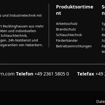
Produktsortime
S
nt
n
tz und Industrietechnik mit
Arbeitsschutz
S
rt Recklinghausen aus mehr
Brandschutz
C
kten und individuellen
Schlauchtechnik
B
 Schlauchtechnik,
ngen. 24h-Notdienst und
Förderbänder
S
cegarantien von Haberkorn.
Betriebseinrichtungen
F
W
orn.com
Telefon
+49 2361 5805 0
Telefax
+49 
Date