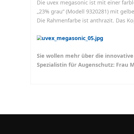
Die uvex megasonic ist mit einer
farb
„23% grau“ (Modell 9320281) mit gelb
Die Rahmenfarbe ist anthrazit. Das K
Sie wollen mehr über die innovative
Spezialistin für Augenschutz: Fra