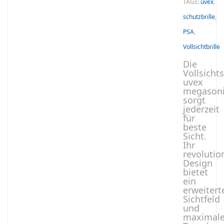
TAGs:
uvex
,
schutzbrille
,
PSA
,
Vollsichtbrille
Die
Vollsichts
uvex
megason
sorgt
jederzeit
für
beste
Sicht.
Ihr
revolutio
Design
bietet
ein
erweitert
Sichtfeld
und
maximal