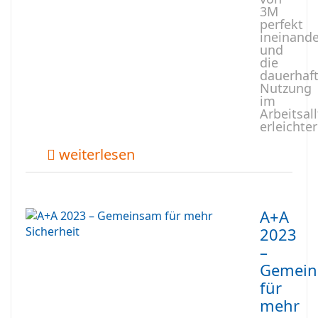
3M
perfekt
ineinande
und
die
dauerhaf
Nutzung
im
Arbeitsal
erleichter
weiterlesen
A+A
2023
–
Gemei
für
mehr