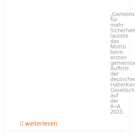
„Gemein
für
mehr
Sicherhei
lautete
das
Motto
beim
ersten
gemeins
Auftritt
der
deutsche
Haberkor
Gesellsch
auf
der
A+A
2023.
weiterlesen