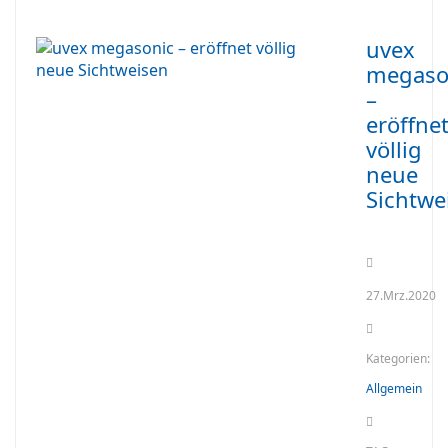
uvex
megaso
–
eröffne
völlig
neue
Sichtwe
27.Mrz.2020
Kategorien:
Allgemein