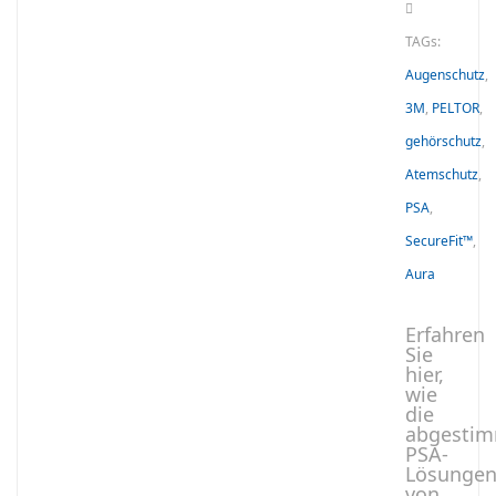
TAGs:
Augenschutz
,
3M
,
PELTOR
,
gehörschutz
,
Atemschutz
,
PSA
,
SecureFit™
,
Aura
Erfahren
Sie
hier,
wie
die
abgesti
PSA-
Lösunge
von