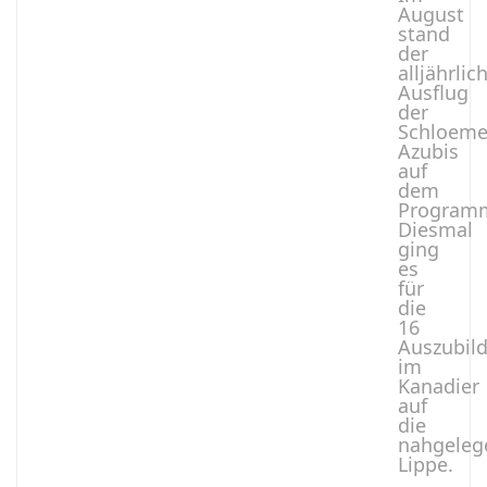
August
stand
der
alljährlic
Ausflug
der
Schloeme
Azubis
auf
dem
Program
Diesmal
ging
es
für
die
16
Auszubil
im
Kanadier
auf
die
nahgeleg
Lippe.