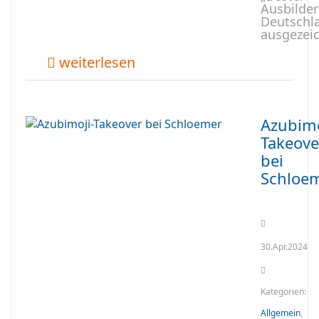
Ausbilder
Deutschl
ausgezeic
weiterlesen
Azubimo
Takeove
bei
Schloe
30.Apr.2024
Kategorien:
Allgemein
,