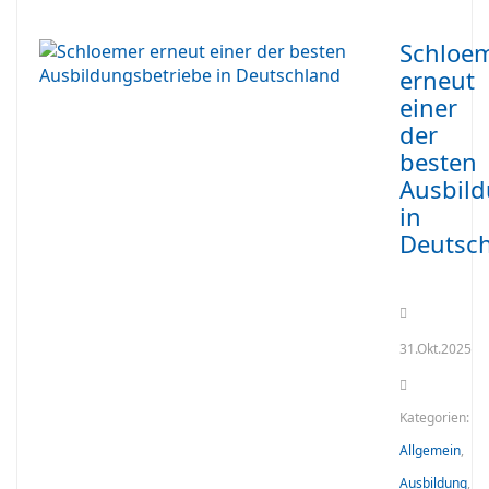
Schloe
erneut
einer
der
besten
Ausbild
in
Deutsc
31.Okt.2025
Kategorien:
Allgemein
,
Ausbildung
,