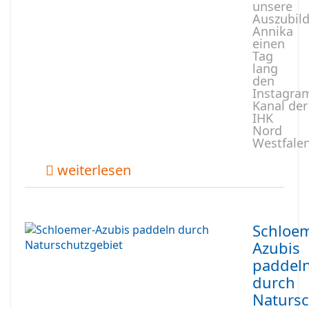
unsere
Auszubil
Annika
einen
Tag
lang
den
Instagra
Kanal der
IHK
Nord
Westfale
weiterlesen
Schloem
Azubis
paddel
durch
Natursc