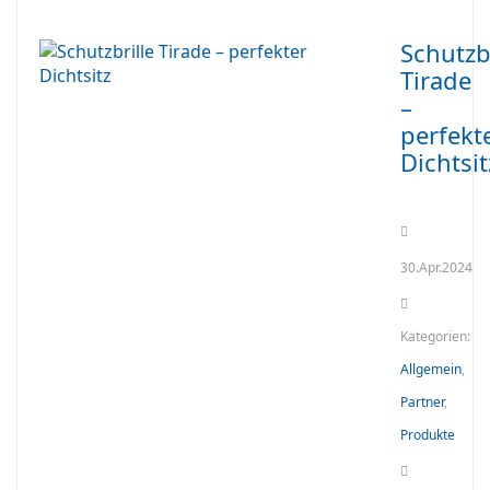
Schutzbr
Tirade
–
perfekt
Dichtsit
30.Apr.2024
Kategorien:
Allgemein
,
Partner
,
Produkte