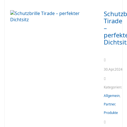
Schutzbr
Tirade
–
perfekt
Dichtsit
30.Apr.2024
Kategorien:
Allgemein
,
Partner
,
Produkte