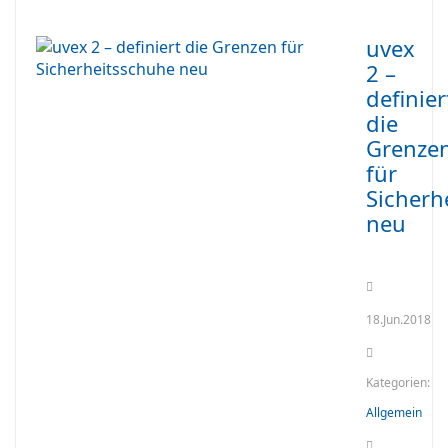
uvex
2 –
definier
die
Grenze
für
Sicherh
neu
18.Jun.2018
Kategorien:
Allgemein