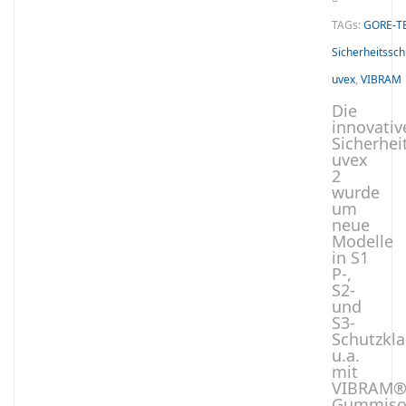
TAGs:
GORE-T
Sicherheitssc
uvex
,
VIBRAM
Die
innovativ
Sicherhei
uvex
2
wurde
um
neue
Modelle
in S1
P-,
S2-
und
S3-
Schutzkla
u.a.
mit
VIBRAM
Gummiso