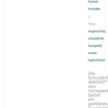
Partner
,
Produkte
TAGs:
Augenschutz
,
schutzbrille
,
honeywell
,
avatar
,
HydroShield
Die
Schutzbri
AVATAR™
von
Honeywel
bietet
ein
perfektes