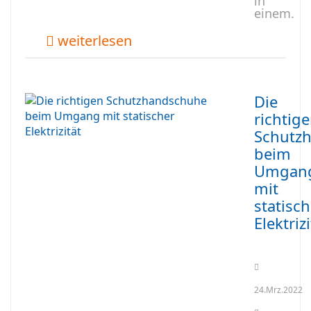
in
einem.
weiterlesen
Die
richtig
Schutz
beim
Umgan
mit
statisch
Elektrizi
24.Mrz.2022