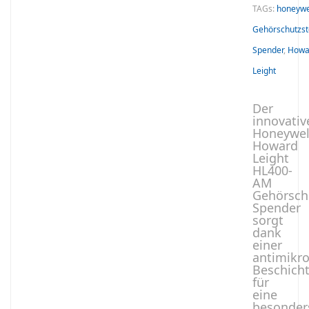
TAGs:
honeywe
Gehörschutzst
Spender
,
Howa
Leight
Der
innovativ
Honeywel
Howard
Leight
HL400-
AM
Gehörsch
Spender
sorgt
dank
einer
antimikro
Beschich
für
eine
besonder