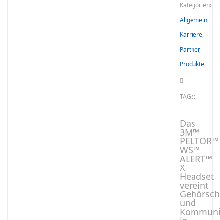
Kategorien:
Allgemein
,
Karriere
,
Partner
,
Produkte
TAGs:
Das
3M™
PELTOR™
WS™
ALERT™
X
Headset
vereint
Gehörsch
und
Kommuni