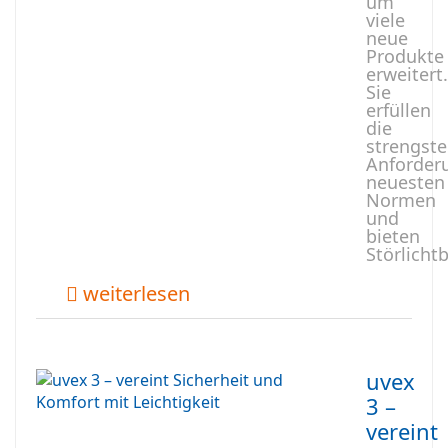
um
viele
neue
Produkte
erweitert.
Sie
erfüllen
die
strengst
Anforder
neuesten
Normen
und
bieten
Störlicht
weiterlesen
uvex
3 –
vereint