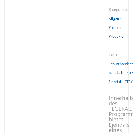
Kategorien:
Allgemein
,
Partner
,
Produkte
TAGs:
Schutzhandsc
Handschutz
,
E
Ejendals
,
ATEX
Innerhalb
des
TEGERA®
Program
bietet
Ejendals
eines