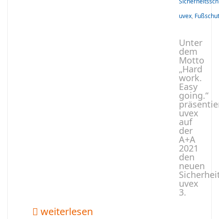
Sicherheitssc
uvex
,
Fußschu
Unter
dem
Motto
„Hard
work.
Easy
going.“
präsentie
uvex
auf
der
A+A
2021
den
neuen
Sicherhei
uvex
3.
weiterlesen