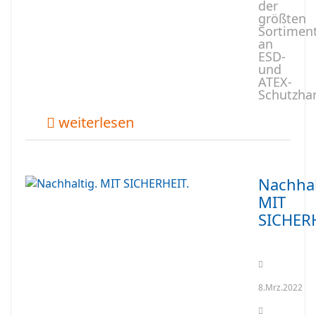
der
größten
Sortimen
an
ESD-
und
ATEX-
Schutzha
weiterlesen
Nachhal
MIT
SICHERH
8.Mrz.2022