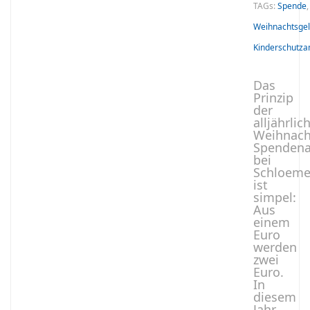
TAGs:
Spende
,
Weihnachtsge
Kinderschutz
Das
Prinzip
der
alljährlic
Weihnach
Spendena
bei
Schloeme
ist
simpel:
Aus
einem
Euro
werden
zwei
Euro.
In
diesem
Jahr