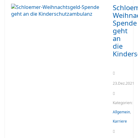
Schloem
Weihnac
Spende
geht
an
die
Kinder
23.Dez.2021
Kategorien:
Allgemein
,
Karriere