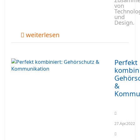
Zusamme
von
Technolo
und
Design.
weiterlesen
Perfekt
kombini
Gehörs
&
Kommun
27.Apr.2022