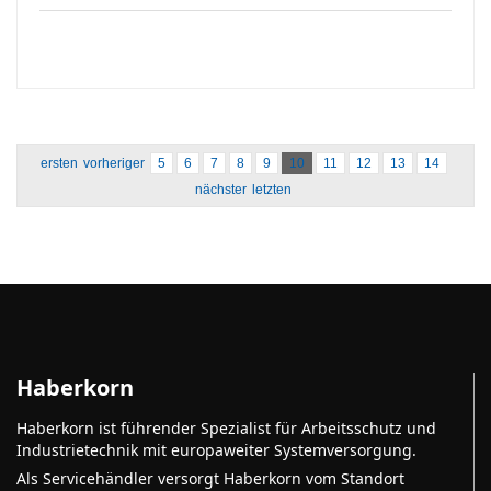
ersten
vorheriger
5
6
7
8
9
10
11
12
13
14
nächster
letzten
Haberkorn
Haberkorn ist führender Spezialist für Arbeitsschutz und
Industrietechnik mit europaweiter Systemversorgung.
Als Servicehändler versorgt Haberkorn vom Standort