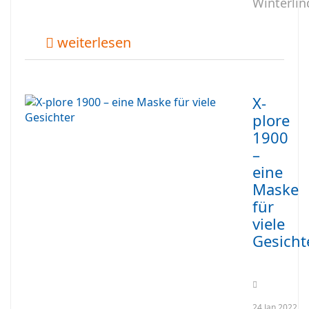
Winterlin
weiterlesen
X-
plore
1900
–
eine
Maske
für
viele
Gesicht
24.Jan.2022