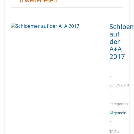
weiterlesen
Schloe
auf
der
A+A
2017
25.Jun.2018
Kategorien:
Allgemein
TAGs: