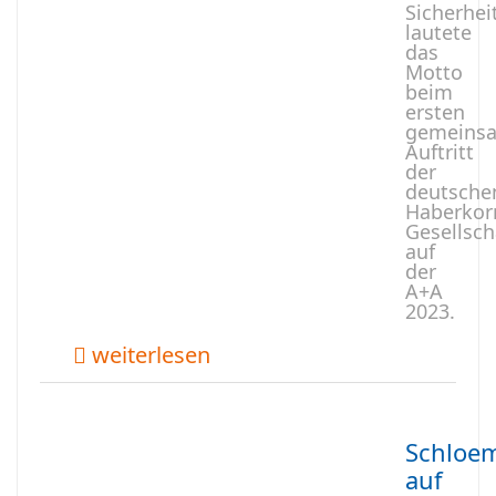
Sicherhei
lautete
das
Motto
beim
ersten
gemeins
Auftritt
der
deutsche
Haberkor
Gesellsch
auf
der
A+A
2023.
weiterlesen
Schloe
auf