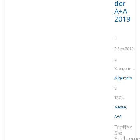
der
A+A
2019
3.Sep.2019
Kategorien:
Allgemein
TAGs:
Messe
,
A+A
Treffen
Sie
Schloeme