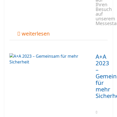
Ihren
Besuch
auf
unserem
Messesta
weiterlesen
A+A
2023
–
Gemei
für
mehr
Sicherh