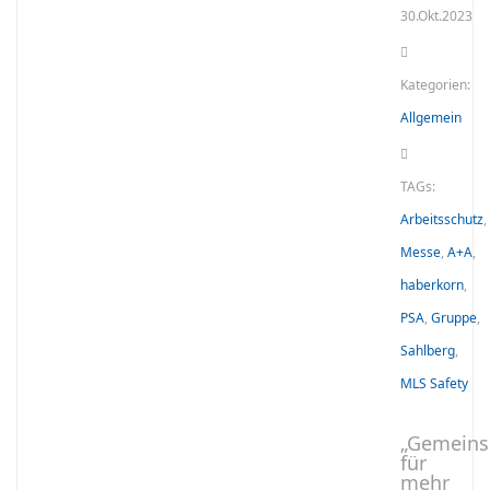
30.Okt.2023
Kategorien:
Allgemein
TAGs:
Arbeitsschutz
,
Messe
,
A+A
,
haberkorn
,
PSA
,
Gruppe
,
Sahlberg
,
MLS Safety
„Gemein
für
mehr