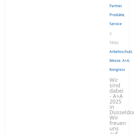
Partner
,
Produkte
,
Service
TAGs:
Arbeitsschutz
,
Messe
,
A+A
,
Kongress
Wir
sind
dabei
- A+A
2025
in
Düsseldor
Wir
freuen
uns
auf