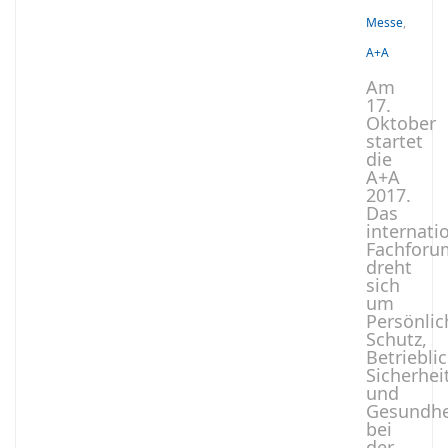
Messe
,
A+A
Am
17.
Oktober
startet
die
A+A
2017.
Das
internati
Fachforu
dreht
sich
um
Persönli
Schutz,
Betriebli
Sicherhei
und
Gesundhe
bei
der