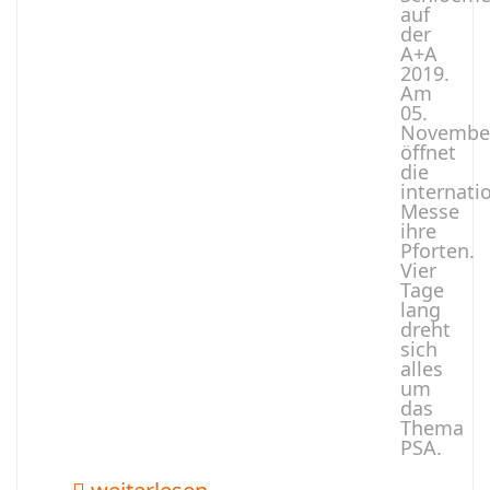
auf
der
A+A
2019.
Am
05.
Novembe
öffnet
die
internati
Messe
ihre
Pforten.
Vier
Tage
lang
dreht
sich
alles
um
das
Thema
PSA.