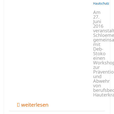
Hautschutz
Am
27.
Juni
2016
veranstal
Schloeme
gemeins
mit
Deb-
Stoko
einen
Worksho
zur
Präventi
und
Abwehr
von
berufsbe
Hauterkr
weiterlesen