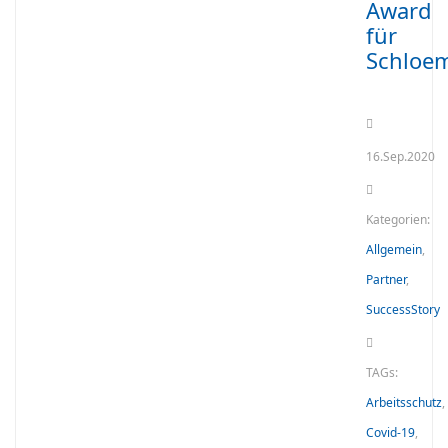
Award
für
Schloe
16.Sep.2020
Kategorien:
Allgemein
,
Partner
,
SuccessStory
TAGs:
Arbeitsschutz
,
Covid-19
,