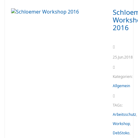
Schloe
Worksh
2016
25.Jun.2018
Kategorien:
Allgemein
TAGs:
Arbeitsschutz
,
Workshop
,
DebStoko
,