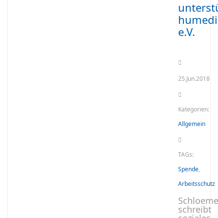
unterst
humedi
e.V.
25.Jun.2018
Kategorien:
Allgemein
TAGs:
Spende
,
Arbeitsschutz
Schloeme
schreibt