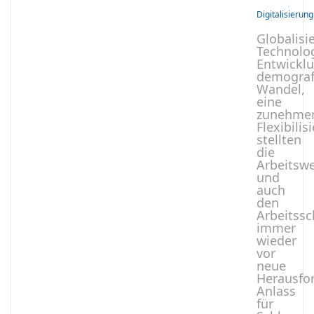
Digitalisierung
Globalisi
Technolog
Entwickl
demograf
Wandel,
eine
zunehme
Flexibilis
stellten
die
Arbeitswe
und
auch
den
Arbeitssc
immer
wieder
vor
neue
Herausfo
Anlass
für