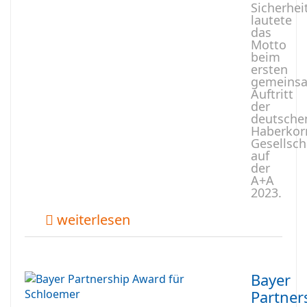
Sicherhei
lautete
das
Motto
beim
ersten
gemeins
Auftritt
der
deutsche
Haberkor
Gesellsch
auf
der
A+A
2023.
weiterlesen
Bayer
Partner