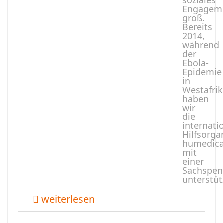
soziales
Engagem
groß.
Bereits
2014,
während
der
Ebola-
Epidemie
in
Westafrik
haben
wir
die
internati
Hilfsorga
humedic
mit
einer
Sachspen
unterstüt
weiterlesen