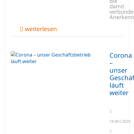
die
damit
verbunde
Anerkenn
weiterlesen
Corona
–
unser
Geschäf
läuft
weiter
18.Mrz.2020