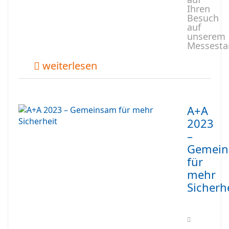
Ihren
Besuch
auf
unserem
Messesta
weiterlesen
A+A
2023
–
Gemei
für
mehr
Sicherh