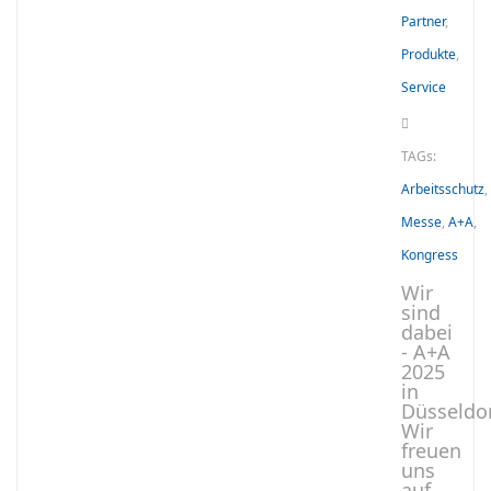
Partner
,
Produkte
,
Service
TAGs:
Arbeitsschutz
,
Messe
,
A+A
,
Kongress
Wir
sind
dabei
- A+A
2025
in
Düsseldor
Wir
freuen
uns
auf