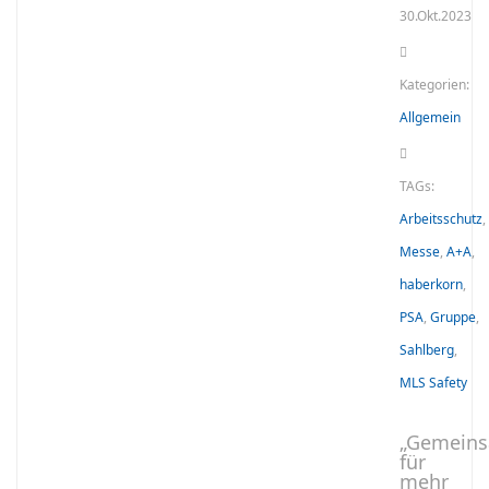
30.Okt.2023
Kategorien:
Allgemein
TAGs:
Arbeitsschutz
,
Messe
,
A+A
,
haberkorn
,
PSA
,
Gruppe
,
Sahlberg
,
MLS Safety
„Gemein
für
mehr