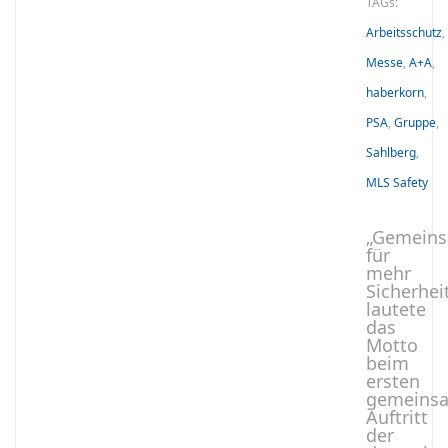
TAGs:
Arbeitsschutz
,
Messe
,
A+A
,
haberkorn
,
PSA
,
Gruppe
,
Sahlberg
,
MLS Safety
„Gemein
für
mehr
Sicherhei
lautete
das
Motto
beim
ersten
gemeins
Auftritt
der