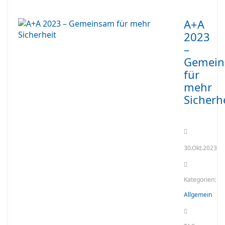
A+A
2023
–
Gemei
für
mehr
Sicherh
30.Okt.2023
Kategorien:
Allgemein