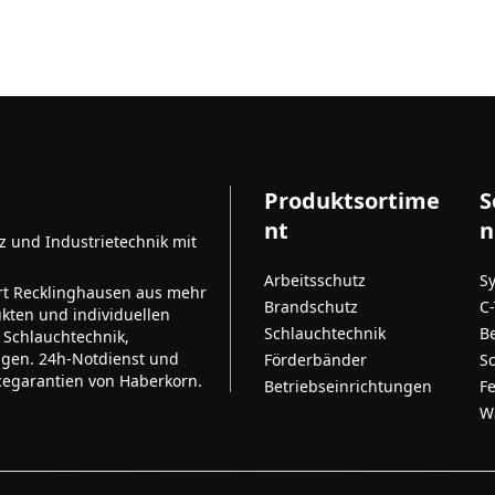
Produktsortime
S
nt
n
tz und Industrietechnik mit
Arbeitsschutz
S
rt Recklinghausen aus mehr
Brandschutz
C
kten und individuellen
Schlauchtechnik
B
 Schlauchtechnik,
ngen. 24h-Notdienst und
Förderbänder
S
cegarantien von Haberkorn.
Betriebseinrichtungen
F
W