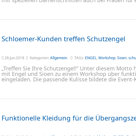
mit speziellen Damenschnitten auch bei Frauen für 
Schloemer-Kunden treffen Schutzengel
28.Jun.2018
Kategorien:
Allgemein
TAGs:
ENGEL
,
Workshop
,
Sioen
,
schu
„Treffen Sie Ihre Schutzengel!“ Unter diesem Mott
mit Engel und Sioen zu einem Workshop über funkti
eingeladen. Die passende Kulisse bildete die Event-
Funktionelle Kleidung für die Übergangsze