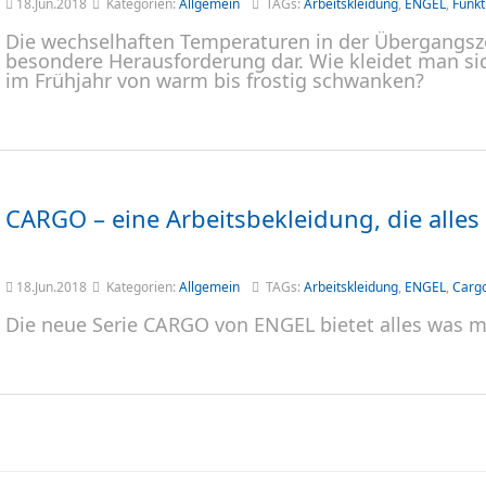
18.Jun.2018
Kategorien:
Allgemein
TAGs:
Arbeitskleidung
,
ENGEL
,
Funkt
Die wechselhaften Temperaturen in der Übergangsze
besondere Herausforderung dar. Wie kleidet man s
im Frühjahr von warm bis frostig schwanken?
CARGO – eine Arbeitsbekleidung, die alle
18.Jun.2018
Kategorien:
Allgemein
TAGs:
Arbeitskleidung
,
ENGEL
,
Carg
Die neue Serie CARGO von ENGEL bietet alles was m