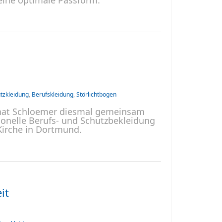
eine optimale Passform.
tzkleidung
,
Berufskleidung
,
Störlichtbogen
o hat Schloemer diesmal gemeinsam
onelle Berufs- und Schutzbekleidung
Kirche in Dortmund.
it