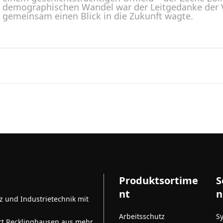
demographischen Wandel war der Leitgedanke der V
gemeinsam einen Blick in die Zukunft wagte.
Produktsortime
S
nt
n
tz und Industrietechnik mit
Arbeitsschutz
S
rt Recklinghausen aus mehr