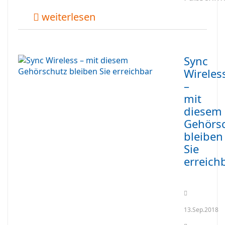
weiterlesen
Sync
Wireles
–
mit
diesem
Gehörs
bleiben
Sie
erreich
13.Sep.2018