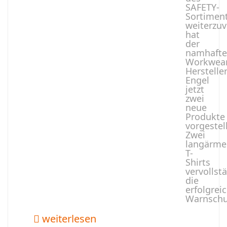
SAFETY-
Sortimen
weiterzuv
hat
der
namhafte
Workwear
Herstelle
Engel
jetzt
zwei
neue
Produkte
vorgestell
Zwei
langärme
T-
Shirts
vervollst
die
erfolgrei
Warnschu
weiterlesen