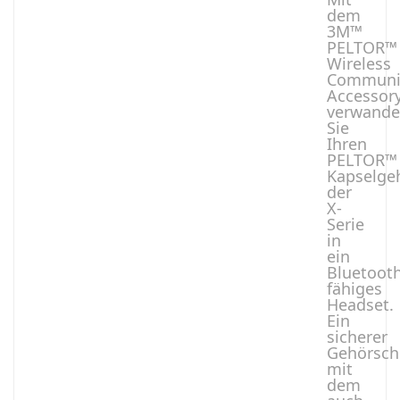
dem
3M™
PELTOR™
Wireless
Communi
Accessor
verwande
Sie
Ihren
PELTOR™
Kapselge
der
X-
Serie
in
ein
Bluetoot
fähiges
Headset.
Ein
sicherer
Gehörsch
mit
dem