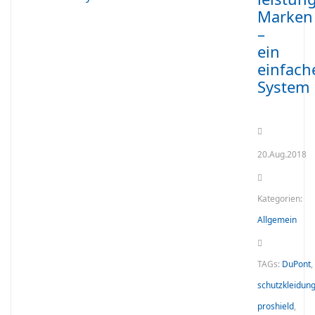
Marken
–
ein
einfach
System
20.Aug.2018
Kategorien:
Allgemein
TAGs:
DuPont
,
schutzkleidun
proshield
,