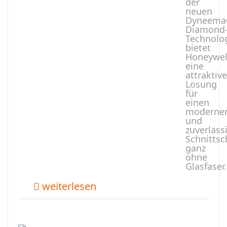
der
neuen
Dyneem
Diamond
Technolo
bietet
Honeywel
eine
attraktive
Lösung
für
einen
moderne
und
zuverläss
Schnittsc
ganz
ohne
Glasfaser.
weiterlesen