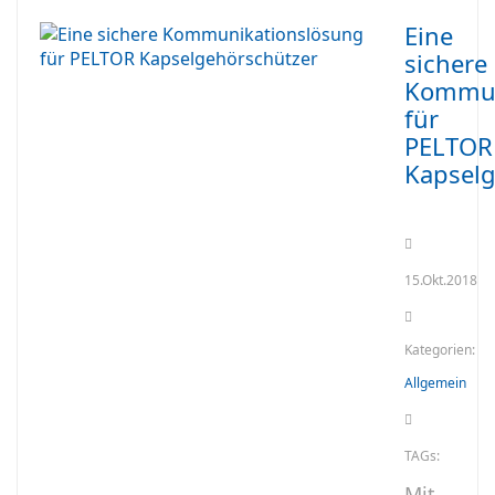
Eine
sichere
Kommun
für
PELTOR
Kapselg
15.Okt.2018
Kategorien:
Allgemein
TAGs:
Mit