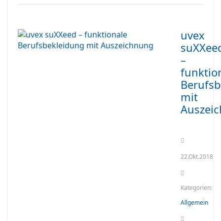
uvex
suXXee
–
funktio
Berufsb
mit
Auszei
22.Okt.2018
Kategorien:
Allgemein