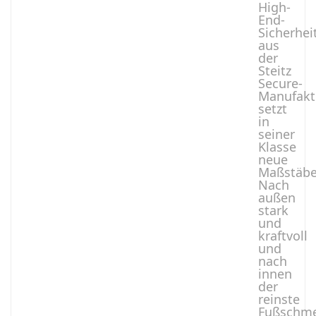
High-
End-
Sicherhei
aus
der
Steitz
Secure-
Manufakt
setzt
in
seiner
Klasse
neue
Maßstäbe
Nach
außen
stark
und
kraftvoll
und
nach
innen
der
reinste
Fußschmei