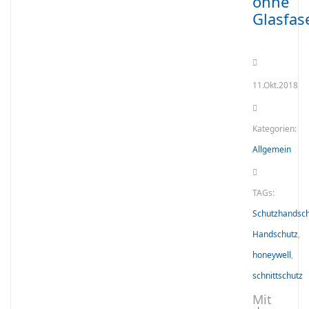
ohne
Glasfas
11.Okt.2018
Kategorien:
Allgemein
TAGs:
Schutzhandsc
Handschutz
,
honeywell
,
schnittschutz
Mit