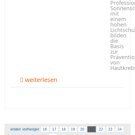
Professio
Sonnensc
mit
einem
hohen
Lichtschu
bilden
die
Basis
zur
Präventi
von
Hautkreb
weiterlesen
ersten
vorheriger
16
17
18
19
20
21
22
23
24