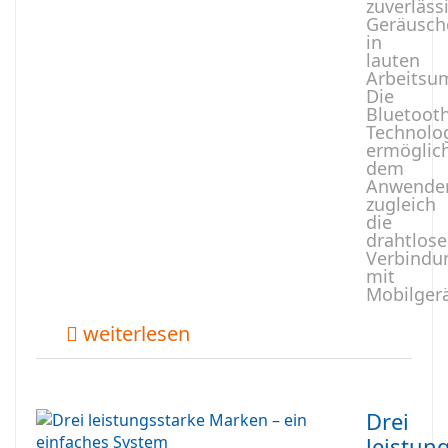
zuverläss
Geräusc
in
lauten
Arbeitsu
Die
Bluetooth
Technolo
ermöglic
dem
Anwende
zugleich
die
drahtlose
Verbindu
mit
Mobilger
weiterlesen
Drei
leistun