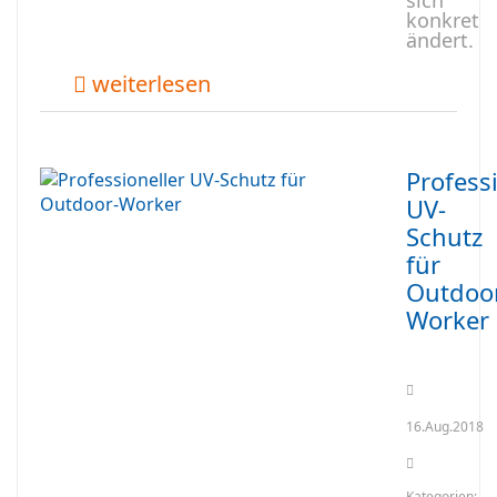
sich
konkret
ändert.
weiterlesen
Profess
UV-
Schutz
für
Outdoo
Worker
16.Aug.2018
Kategorien: