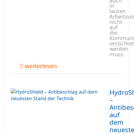
auch
in
lauten
Arbeits
nicht
auf
die
Kommuni
verzichte
werden
muss.
weiterlesen
HydroSh
–
Antibes
auf
dem
neuest