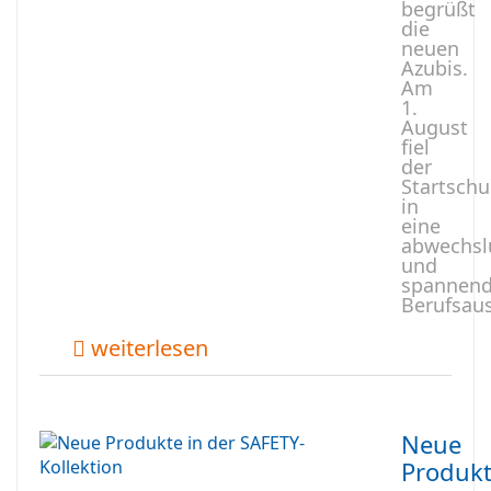
begrüßt
die
neuen
Azubis.
Am
1.
August
fiel
der
Startschu
in
eine
abwechsl
und
spannen
Berufsau
weiterlesen
Neue
Produk