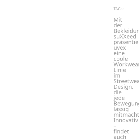
TAGs:
Mit
der
Bekleidu
suXXeed
präsentie
uvex
eine
coole
Workwear
Linie
im
Streetwea
Design,
die
jede
Bewegun
lässig
mitmacht
Innovativ
–
findet
auch