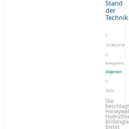
Stand
der
Technik
15.Okt.2018
Kategorien:
Allgemein
TAGs:
Die
beschla
Honeywel
HydroShi
Brillengl
bietet