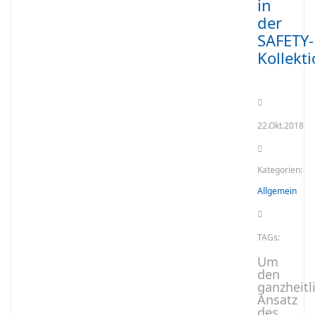
in
der
SAFETY-
Kollekt
22.Okt.2018
Kategorien:
Allgemein
TAGs:
Um
den
ganzheitl
Ansatz
des