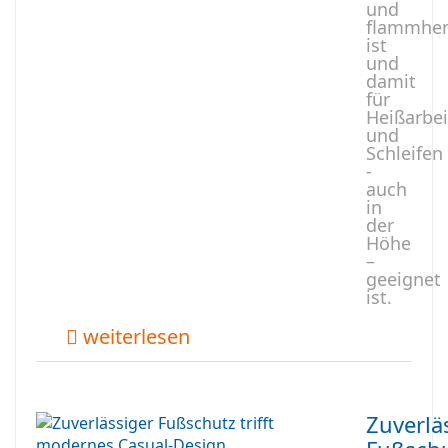
und
flammhe
ist
und
damit
für
Heißarbe
und
Schleifen
-
auch
in
der
Höhe
–
geeignet
ist.
weiterlesen
Zuverlä