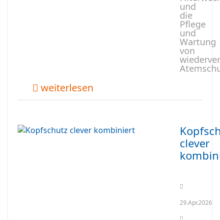
und
die
Pflege
und
Wartung
von
wiederve
Atemschu
weiterlesen
Kopfsch
clever
kombini
29.Apr.2026