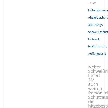
TAGs:
Höhensicheru
Absturzsicher
3M
,
PSAgA
,
Schweißschut
Hotwork
,
Heißarbeiten
,
Auffanggurte
Neben
Schweiß
liefert
3M
auch
weitere
Persönlic
Schutzau
die
hitzebest