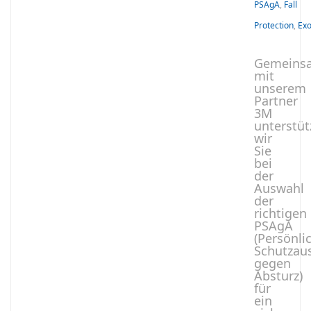
PSAgA
,
Fall
Protection
,
Exo
Gemeins
mit
unserem
Partner
3M
unterstüt
wir
Sie
bei
der
Auswahl
der
richtigen
PSAgA
(Persönli
Schutzau
gegen
Absturz)
für
ein