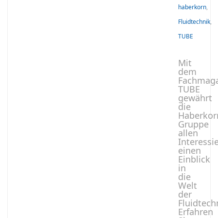
haberkorn
,
Fluidtechnik
,
TUBE
Mit
dem
Fachmaga
TUBE
gewährt
die
Haberkor
Gruppe
allen
Interessi
einen
Einblick
in
die
Welt
der
Fluidtech
Erfahren