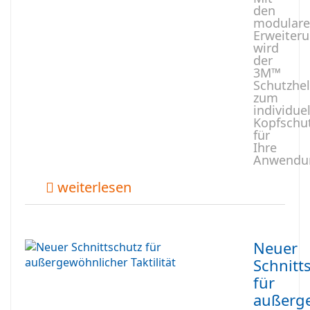
den
modular
Erweiter
wird
der
3M™
Schutzhe
zum
individue
Kopfschu
für
Ihre
Anwendu
weiterlesen
Neuer
Schnitt
für
außerg