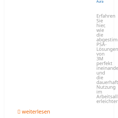
Aura
Erfahren
Sie
hier,
wie
die
abgesti
PSA-
Lösunge
von
3M
perfekt
ineinande
und
die
dauerhaf
Nutzung
im
Arbeitsal
erleichter
weiterlesen