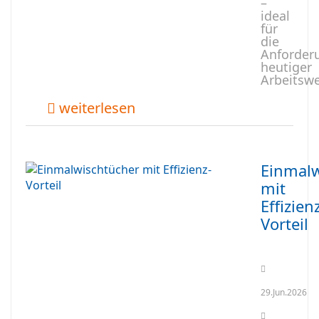
–
ideal
für
die
Anforder
heutiger
Arbeitswe
weiterlesen
Einmalw
mit
Effizien
Vorteil
29.Jun.2026