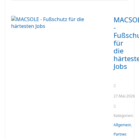
MACSO
-
Fußsch
für
die
härtest
Jobs
27.Mai.2026
Kategorien:
Allgemein
,
Partner
,