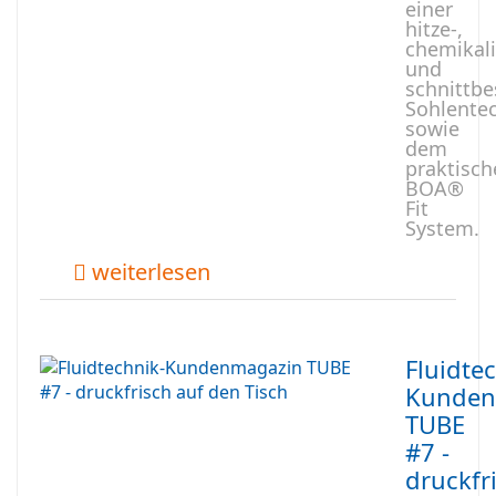
einer
hitze-,
chemikali
und
schnittb
Sohlente
sowie
dem
praktisch
BOA®
Fit
System.
weiterlesen
Fluidte
Kunden
TUBE
#7 -
druckfr