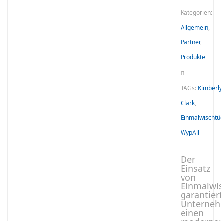
Kategorien:
Allgemein
,
Partner
,
Produkte
TAGs:
Kimberl
Clark
,
Einmalwischtü
WypAll
Der
Einsatz
von
Einmalwi
garantier
Unterne
einen