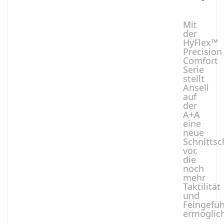
Mit
der
HyFlex™
Precision
Comfort
Serie
stellt
Ansell
auf
der
A+A
eine
neue
Schnittsc
vor,
die
noch
mehr
Taktilität
und
Feingefüh
ermöglic