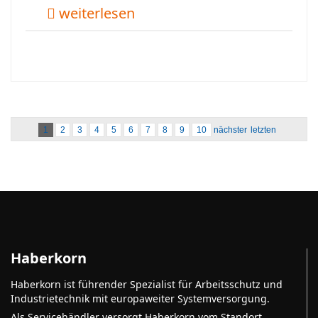
weiterlesen
1
2
3
4
5
6
7
8
9
10
nächster
letzten
Haberkorn
Haberkorn ist führender Spezialist für Arbeitsschutz und
Industrietechnik mit europaweiter Systemversorgung.
Als Servicehändler versorgt Haberkorn vom Standort