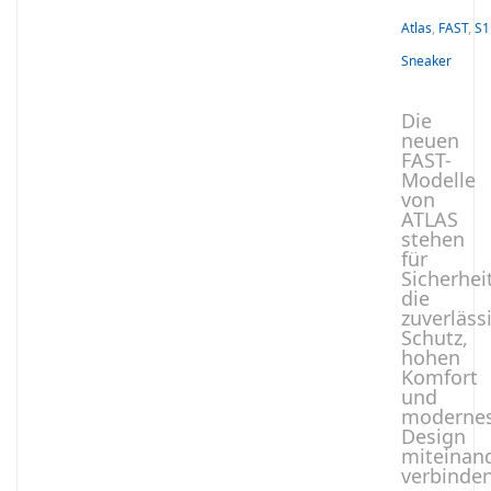
Atlas
,
FAST
,
S1
Sneaker
Die
neuen
FAST-
Modelle
von
ATLAS
stehen
für
Sicherhei
die
zuverläss
Schutz,
hohen
Komfort
und
moderne
Design
miteinan
verbinde