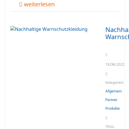
weiterlesen
Nachhal
Warnsc
18.Okt.2022
Kategorien:
Allgemein
,
Partner
,
Produkte
TAGs: