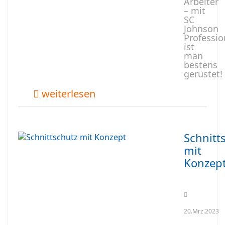
Arbeiter
– mit
SC
Johnson
Professio
ist
man
bestens
gerüstet!
weiterlesen
Schnitt
mit
Konzep
20.Mrz.2023