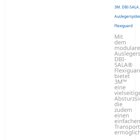
3M
,
DBI-SALA
,
Auslegersyst
Flexiguard
Mit
dem
modular
Ausleger
DBI-
SALA®
Flexigua
bietet
3M™
eine
vielseitig
Absturzsi
die
zudem
einen
einfache
Transport
ermöglich