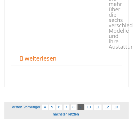
mehr
über
die
sechs
verschie
Modelle
und
ihre
Austattu
weiterlesen
ersten
vorheriger
4
5
6
7
8
9
10
11
12
13
nächster
letzten