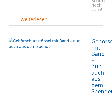
Schritt
nach
vorn!
weiterlesen
Gehörsc
mit
Band
–
nun
auch
aus
dem
Spende