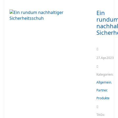
Ein
rundu
nachhal
Sicherh
27.Apr.2023
Kategorien:
Allgemein
,
Partner
,
Produkte
TAGs: