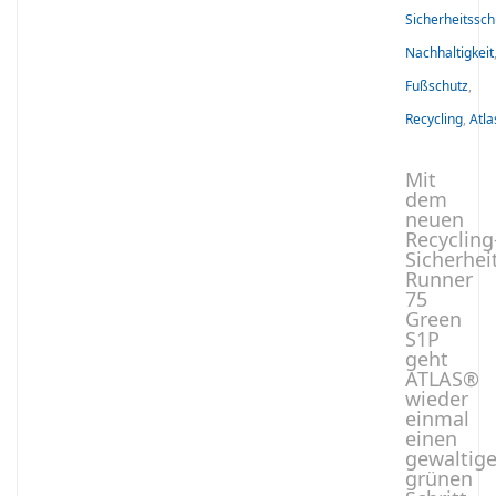
Sicherheitssc
Nachhaltigkeit
Fußschutz
,
Recycling
,
Atla
Mit
dem
neuen
Recycling
Sicherhei
Runner
75
Green
S1P
geht
ATLAS®
wieder
einmal
einen
gewaltig
grünen