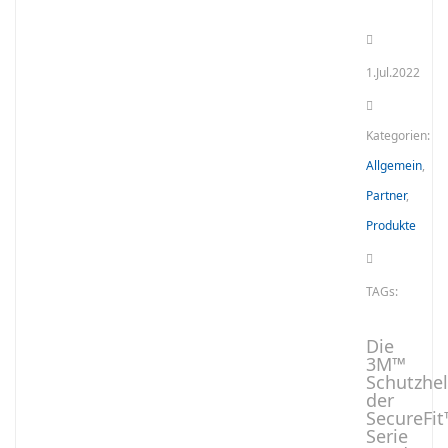
1.Jul.2022
Kategorien:
Allgemein
,
Partner
,
Produkte
TAGs:
Die
3M™
Schutzhe
der
SecureFit
Serie