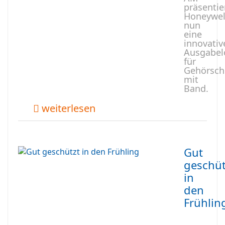
präsentie
Honeywel
nun
eine
innovativ
Ausgabel
für
Gehörsch
mit
Band.
weiterlesen
Gut
geschüt
in
den
Frühlin