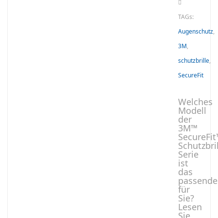
TAGs:
Augenschutz
,
3M
,
schutzbrille
,
SecureFit
Welches
Modell
der
3M™
SecureFi
Schutzbri
Serie
ist
das
passende
für
Sie?
Lesen
Sie