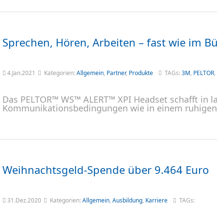
Sprechen, Hören, Arbeiten – fast wie im B
4.Jan.2021
Kategorien:
Allgemein
,
Partner
,
Produkte
TAGs:
3M
,
PELTOR
,
Das PELTOR™ WS™ ALERT™ XPI Headset schafft in 
Kommunikationsbedingungen wie in einem ruhigen
Weihnachtsgeld-Spende über 9.464 Euro
31.Dez.2020
Kategorien:
Allgemein
,
Ausbildung
,
Karriere
TAGs: