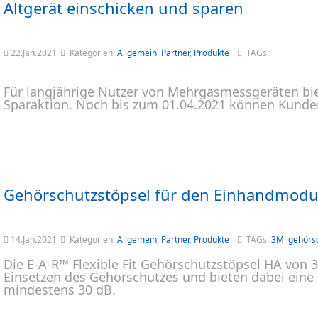
Altgerät einschicken und sparen
22.Jan.2021
Kategorien:
Allgemein
,
Partner
,
Produkte
TAGs:
Für langjährige Nutzer von Mehrgasmessgeräten biet
Sparaktion. Noch bis zum 01.04.2021 können Kunden
Gehörschutzstöpsel für den Einhandmod
14.Jan.2021
Kategorien:
Allgemein
,
Partner
,
Produkte
TAGs:
3M
,
gehörs
Die E-A-R™ Flexible Fit Gehörschutzstöpsel HA von
Einsetzen des Gehörschutzes und bieten dabei ein
mindestens 30 dB.