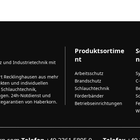
Produktsortime
S
nt
n
tz und Industrietechnik mit
Arbeitsschutz
S
rt Recklinghausen aus mehr
Brandschutz
C
kten und individuellen
Schlauchtechnik
B
 Schlauchtechnik,
ngen. 24h-Notdienst und
Förderbänder
S
cegarantien von Haberkorn.
Betriebseinrichtungen
F
W