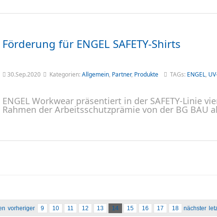
Förderung für ENGEL SAFETY-Shirts
30.Sep.2020
Kategorien:
Allgemein
,
Partner
,
Produkte
TAGs:
ENGEL
,
UV
ENGEL Workwear präsentiert in der SAFETY-Linie vie
Rahmen der Arbeitsschutzprämie von der BG BAU al
en
vorheriger
9
10
11
12
13
14
15
16
17
18
nächster
let