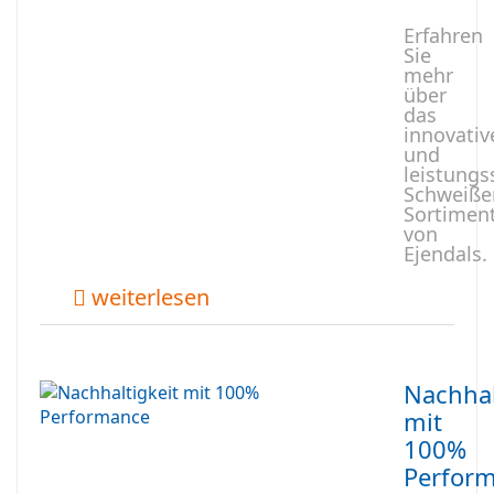
Erfahren
Sie
mehr
über
das
innovativ
und
leistungs
Schweiße
Sortimen
von
Ejendals.
weiterlesen
Nachhal
mit
100%
Perfor