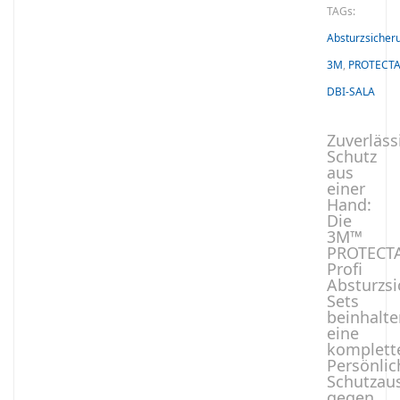
TAGs:
Absturzsicher
3M
,
PROTECT
DBI-SALA
Zuverläss
Schutz
aus
einer
Hand:
Die
3M™
PROTECT
Profi
Absturzsi
Sets
beinhalte
eine
komplett
Persönlic
Schutzau
gegen