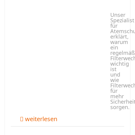
Unser
Spezialist
für
Atemschu
erklärt,
warum
ein
regelmäß
Filterwec
wichtig
ist
und
wie
Filterwec
für
mehr
Sicherhei
sorgen.
weiterlesen