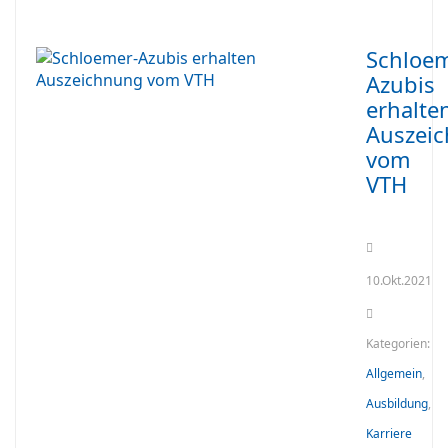
Schloem
Azubis
erhalte
Auszei
vom
VTH
10.Okt.2021
Kategorien:
Allgemein
,
Ausbildung
,
Karriere