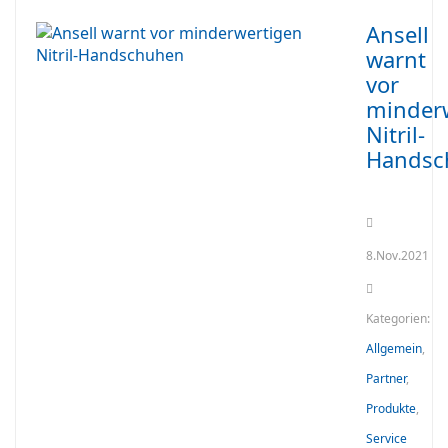
Ansell
warnt
vor
minder
Nitril-
Handsc
8.Nov.2021
Kategorien:
Allgemein
,
Partner
,
Produkte
,
Service