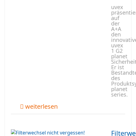
uvex
präsentie
auf
der
A+A
den
innovativ
uvex
1 G2
planet
Sicherhei
Er ist
Bestandte
des
Produkts
planet
series.
weiterlesen
Filterw