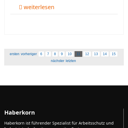
weiterlesen
ersten
vorheriger
6
7
8
9
10
11
12
13
14
15
nächster
letzten
Haberkorn
Haberkorn ist führender Spezialist für Arbeitsschutz und