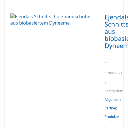
Ejendal
Schnit
aus
biobasi
Dynee
5.Nov.2021
Kategorien:
Allgemein
,
Partner
,
Produkte