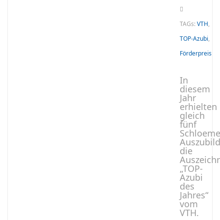
TAGs:
VTH
,
TOP-Azubi
,
Förderpreis
In
diesem
Jahr
erhielten
gleich
fünf
Schloeme
Auszubil
die
Auszeich
„TOP-
Azubi
des
Jahres“
vom
VTH.