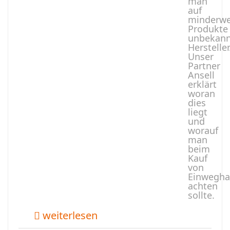
man
auf
minderwe
Produkte
unbekann
Hersteller
Unser
Partner
Ansell
erklärt
woran
dies
liegt
und
worauf
man
beim
Kauf
von
Einwegh
achten
sollte.
weiterlesen