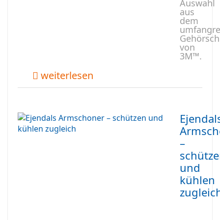
Auswahl
aus
dem
umfangre
Gehörschu
von
3M™.
weiterlesen
Ejendal
Armsch
–
schütz
und
kühlen
zugleic