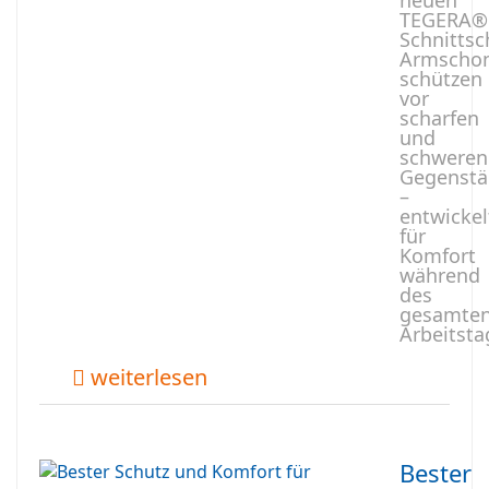
neuen
TEGERA®
Schnittsc
Armscho
schützen
vor
scharfen
und
schweren
Gegenst
–
entwickel
für
Komfort
während
des
gesamte
Arbeitsta
weiterlesen
Bester