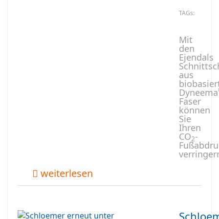
TAGs:
Mit
den
Ejendals
Schnitts
aus
biobasier
Dyneema
Faser
können
Sie
Ihren
CO
-
2
Fußabdru
verringer
weiterlesen
Schloe