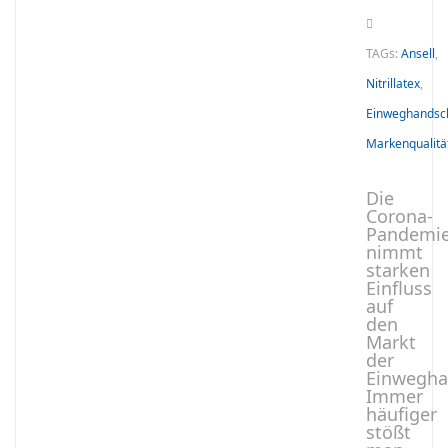
TAGs:
Ansell
,
Nitrillatex
,
Einweghandsc
Markenqualitä
Die
Corona-
Pandemi
nimmt
starken
Einfluss
auf
den
Markt
der
Einwegha
Immer
häufiger
stößt