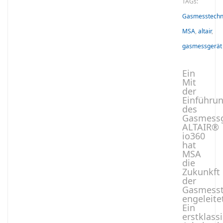
TAGs:
Gasmesstechn
MSA
,
altair
,
gasmessgerät
Ein
Mit
der
Einführu
des
Gasmessg
ALTAIR®
io360
hat
MSA
die
Zukunkft
der
Gasmesst
engeleite
Ein
erstklass