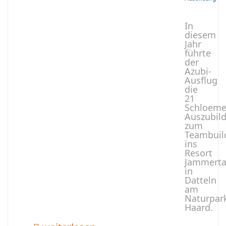
In
diesem
Jahr
führte
der
Azubi-
Ausflug
die
21
Schloeme
Auszubil
zum
Teambuil
ins
Resort
Jammerta
in
Datteln
am
Naturpar
Haard.