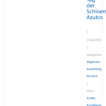
der
Schloem
Azubis
2.Sep.2020
Kategorien:
Allgemein
,
Ausbildung
,
Karriere
TAGs:
Azubis
,
Ausbildung