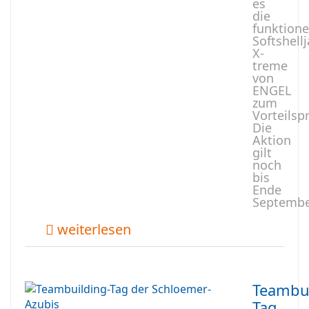
es
die
funktione
Softshell
X-
treme
von
ENGEL
zum
Vorteilspr
Die
Aktion
gilt
noch
bis
Ende
Septembe
weiterlesen
Teambui
Tag