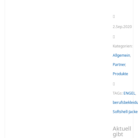
2.Sep.2020
Kategorien:
Allgemein
,
Partner
,
Produkte
TAGs:
ENGEL
,
berufsbekleid
Softshell-Jacke
Aktuell
gibt