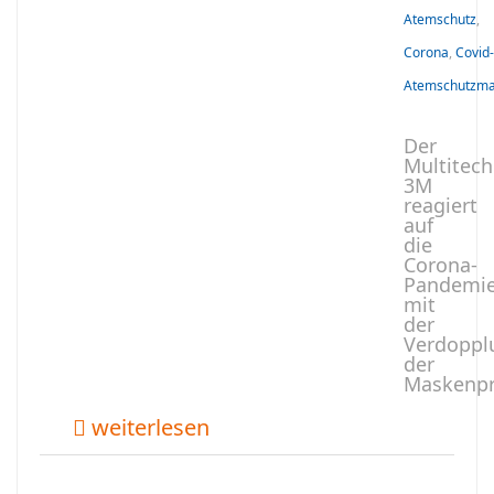
Atemschutz
,
Corona
,
Covid
Atemschutzm
Der
Multitec
3M
reagiert
auf
die
Corona-
Pandemi
mit
der
Verdoppl
der
Maskenpr
weiterlesen