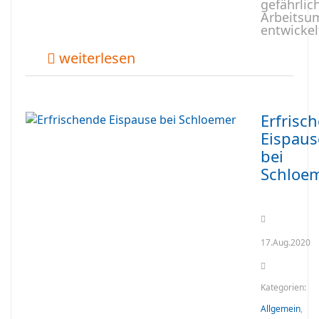
gefährlic
Arbeits
entwickel
weiterlesen
Erfrisc
Eispaus
bei
Schloe
17.Aug.2020
Kategorien:
Allgemein
,