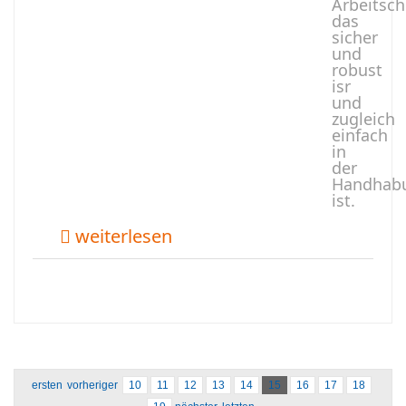
Arbeitsc
das
sicher
und
robust
isr
und
zugleich
einfach
in
der
Handhab
ist.
weiterlesen
ersten
vorheriger
10
11
12
13
14
15
16
17
18