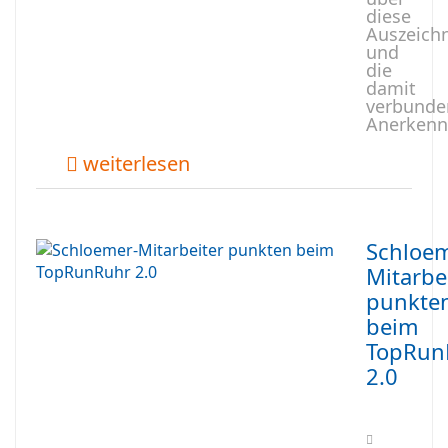
diese
Auszeich
und
die
damit
verbunde
Anerkenn
weiterlesen
Schloem
Mitarbe
punkte
beim
TopRun
2.0