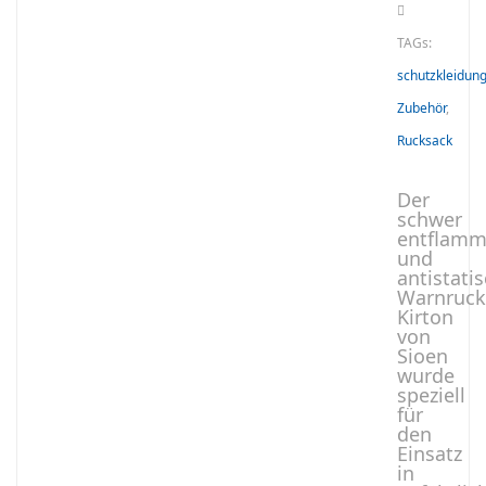
TAGs:
schutzkleidun
Zubehör
,
Rucksack
Der
schwer
entflamm
und
antistati
Warnruck
Kirton
von
Sioen
wurde
speziell
für
den
Einsatz
in