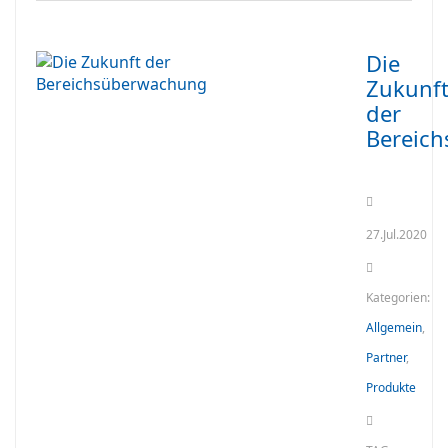
Die
Zukunf
der
Bereic
27.Jul.2020
Kategorien:
Allgemein
,
Partner
,
Produkte