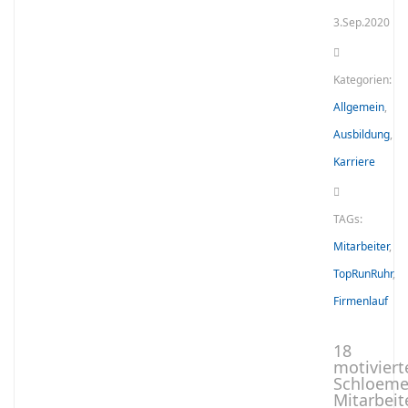
3.Sep.2020
Kategorien:
Allgemein
,
Ausbildung
,
Karriere
TAGs:
Mitarbeiter
,
TopRunRuhr
,
Firmenlauf
18
motiviert
Schloeme
Mitarbeit