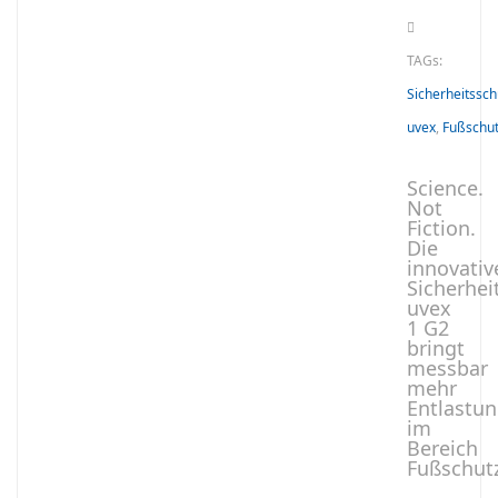
TAGs:
Sicherheitssc
uvex
,
Fußschu
Science.
Not
Fiction.
Die
innovativ
Sicherhei
uvex
1 G2
bringt
messbar
mehr
Entlastu
im
Bereich
Fußschutz