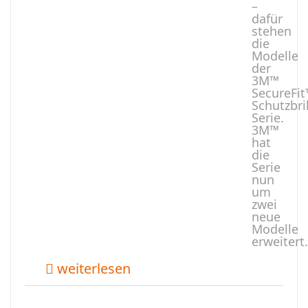
–
dafür
stehen
die
Modelle
der
3M™
SecureFi
Schutzbri
Serie.
3M™
hat
die
Serie
nun
um
zwei
neue
Modelle
erweitert.
weiterlesen