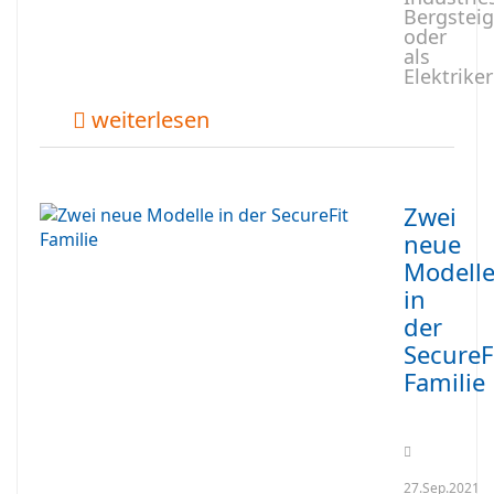
Bergstei
oder
als
Elektrike
weiterlesen
Zwei
neue
Modell
in
der
SecureF
Familie
27.Sep.2021