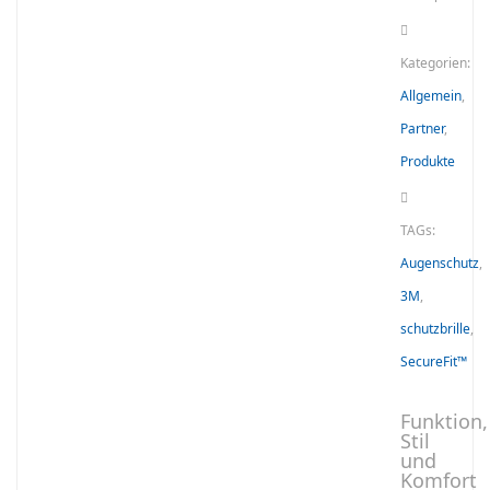
Kategorien:
Allgemein
,
Partner
,
Produkte
TAGs:
Augenschutz
,
3M
,
schutzbrille
,
SecureFit™
Funktion,
Stil
und
Komfort