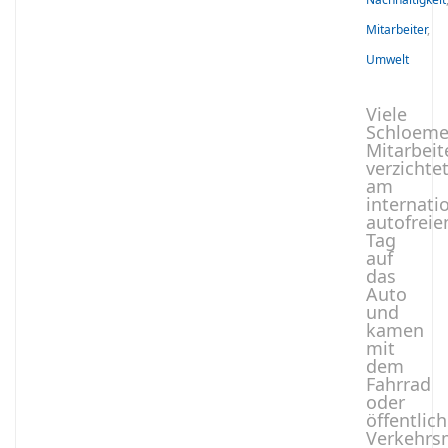
Mitarbeiter
,
Umwelt
Viele
Schloeme
Mitarbeit
verzichte
am
internati
autofreie
Tag
auf
das
Auto
und
kamen
mit
dem
Fahrrad
oder
öffentlic
Verkehrs