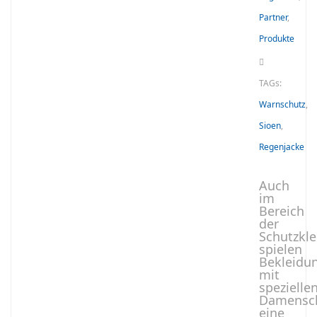
Partner
,
Produkte
TAGs:
Warnschutz
,
Sioen
,
Regenjacke
Auch
im
Bereich
der
Schutzkl
spielen
Bekleidun
mit
spezielle
Damensch
eine