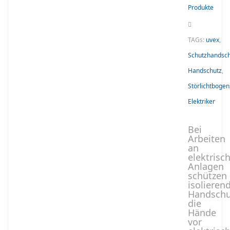
Produkte
TAGs:
uvex
,
Schutzhandsc
Handschutz
,
Störlichtbogen
Elektriker
Bei
Arbeiten
an
elektrisc
Anlagen
schützen
isolieren
Handsch
die
Hände
vor