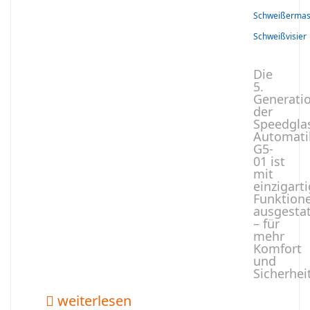
Schweißerma
Schweißvisier
Die
5.
Generati
der
Speedgla
Automati
G5-
01 ist
mit
einzigart
Funktion
ausgestat
– für
mehr
Komfort
und
Sicherhei
weiterlesen