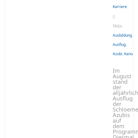
Karriere
TAGs:
Ausbildung
,
Ausflug
,
Azubi
,
Kanu
Im
August
stand
der
alljährlic
Ausflug
der
Schloeme
Azubis
auf
dem
Program
Diesmal