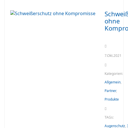
Schweiß
ohne
Kompro
7.Okt.2021
Kategorien:
Allgemein
,
Partner
,
Produkte
TAGs:
Augenschutz
,