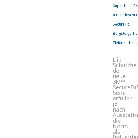
Kopfschutz
,
3
Industrieschu
SecureFit
,
Bergsteigerhe
Elektrikerhelm
Die
Schutzhe
der
neue
3M™
SecureFit
Serie
erfüllen
je
nach
Ausstatt
die
Norm
als
Industrie