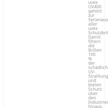
uvex
UV400
gehört
zur
Serienau
aller
uvex
Schutzbri
Damit
filtern
die
Brillen
100
%
der
schädlic
UV-
Strahlun
und
bieten
Schutz
über
den
Industrie
hinaus.