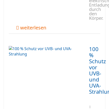
elektrisc
Entladun
durch
den
Körper.
weiterlesen
100
%
Schutz
vor
UVB-
und
UVA-
Strahlu