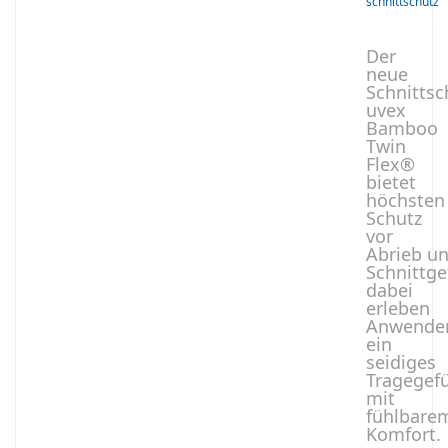
schnittschutz
Der
neue
Schnitts
uvex
Bamboo
Twin
Flex®
bietet
höchsten
Schutz
vor
Abrieb u
Schnittge
dabei
erleben
Anwende
ein
seidiges
Tragegef
mit
fühlbare
Komfort.