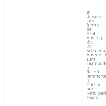
In
diesem
Jahr
führte
der
Azubi-
Ausflug
die
21
Schloeme
Auszubil
zum
Teambuil
ins
Resort
Jammerta
in
Datteln
am
Naturpar
Haard.