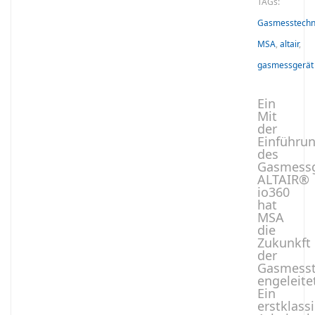
TAGs:
Gasmesstechn
MSA
,
altair
,
gasmessgerät
Ein
Mit
der
Einführu
des
Gasmessg
ALTAIR®
io360
hat
MSA
die
Zukunkft
der
Gasmesst
engeleite
Ein
erstklass