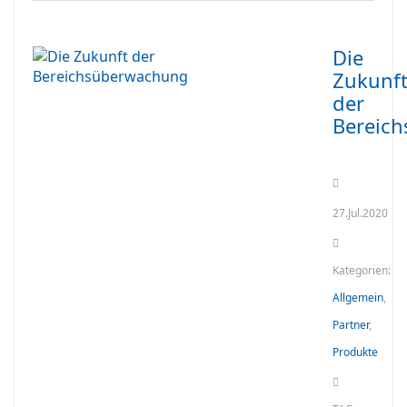
Die
Zukunf
der
Bereic
27.Jul.2020
Kategorien:
Allgemein
,
Partner
,
Produkte