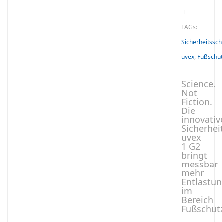
TAGs:
Sicherheitssc
uvex
,
Fußschu
Science.
Not
Fiction.
Die
innovativ
Sicherhei
uvex
1 G2
bringt
messbar
mehr
Entlastu
im
Bereich
Fußschutz