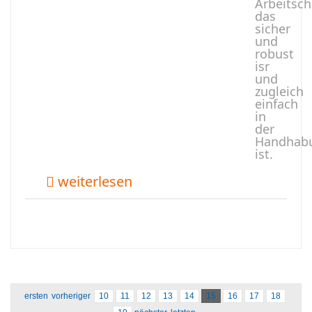
Arbeitsc
das
sicher
und
robust
isr
und
zugleich
einfach
in
der
Handhab
ist.
weiterlesen
ersten
vorheriger
10
11
12
13
14
15
16
17
18