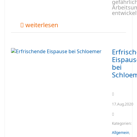
gefährlic
Arbeits
entwickel
weiterlesen
Erfrisc
Eispaus
bei
Schloe
17.Aug.2020
Kategorien:
Allgemein
,