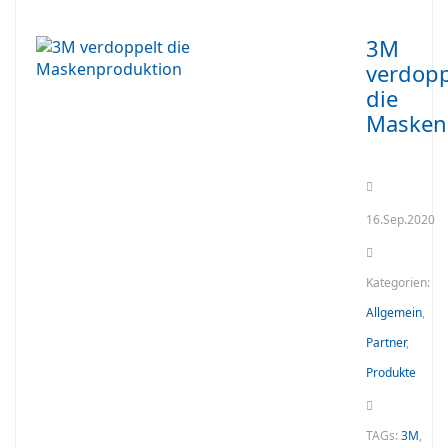
3M
verdopp
die
Masken
16.Sep.2020
Kategorien:
Allgemein
,
Partner
,
Produkte
TAGs:
3M
,