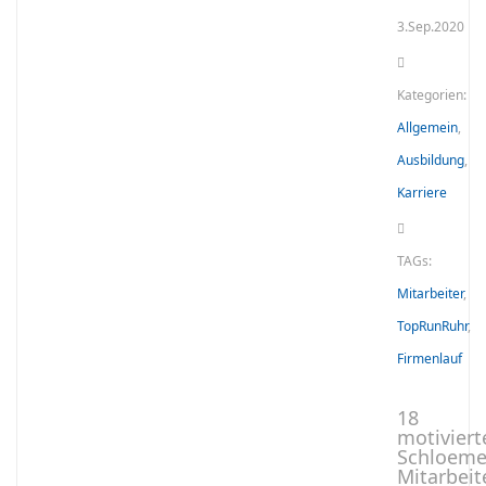
3.Sep.2020
Kategorien:
Allgemein
,
Ausbildung
,
Karriere
TAGs:
Mitarbeiter
,
TopRunRuhr
,
Firmenlauf
18
motiviert
Schloeme
Mitarbeit