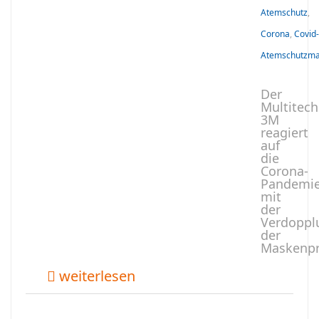
Atemschutz
,
Corona
,
Covid
Atemschutzm
Der
Multitec
3M
reagiert
auf
die
Corona-
Pandemi
mit
der
Verdoppl
der
Maskenpr
weiterlesen