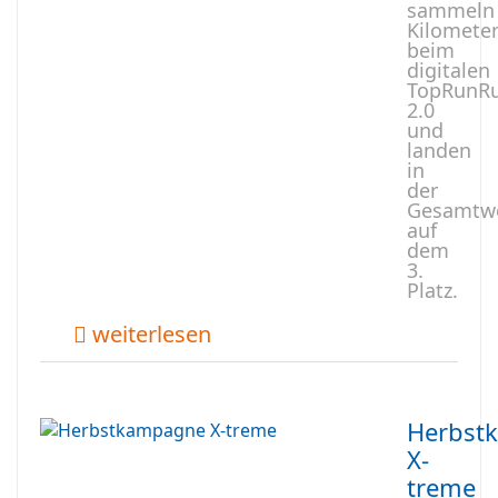
sammeln
Kilomete
beim
digitalen
TopRunR
2.0
und
landen
in
der
Gesamtw
auf
dem
3.
Platz.
weiterlesen
Herbst
X-
treme