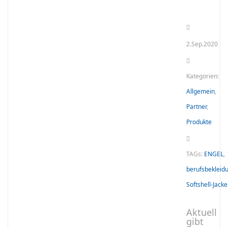
2.Sep.2020
Kategorien:
Allgemein
,
Partner
,
Produkte
TAGs:
ENGEL
,
berufsbekleid
Softshell-Jacke
Aktuell
gibt