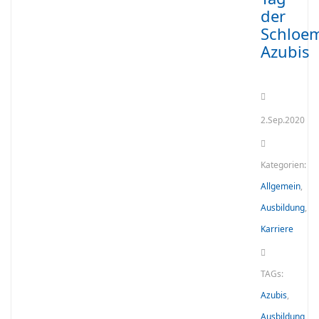
der
Schloem
Azubis
2.Sep.2020
Kategorien:
Allgemein
,
Ausbildung
,
Karriere
TAGs:
Azubis
,
Ausbildung