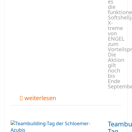
es
die
funktione
Softshell
X-
treme
von
ENGEL
zum
Vorteilspr
Die
Aktion
gilt
noch
bis
Ende
Septembe
weiterlesen
Teambui
Tag