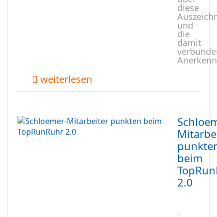
diese
Auszeich
und
die
damit
verbunde
Anerkenn
weiterlesen
Schloem
Mitarbe
punkte
beim
TopRun
2.0