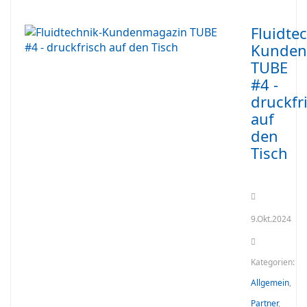
Fluidte
Kunden
TUBE
#4 -
druckfr
auf
den
Tisch
9.Okt.2024
Kategorien:
Allgemein
,
Partner
,