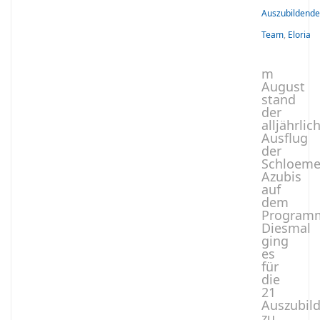
Auszubildende
Team
,
Eloria
m
August
stand
der
alljährlic
Ausflug
der
Schloeme
Azubis
auf
dem
Program
Diesmal
ging
es
für
die
21
Auszubil
zu