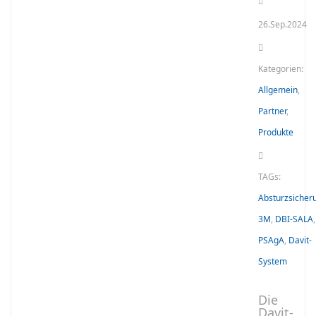
26.Sep.2024
Kategorien:
Allgemein
,
Partner
,
Produkte
TAGs:
Absturzsicher
3M
,
DBI-SALA
,
PSAgA
,
Davit-
System
Die
Davit-