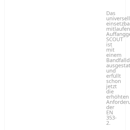
Das
universell
einsetzba
mitlaufe
Auffangg
SCOUT
ist
mit
einem
Bandfall
ausgestat
und
erfüllt
schon
jetzt
die
erhöhten
Anforder
der
EN
353-
2.