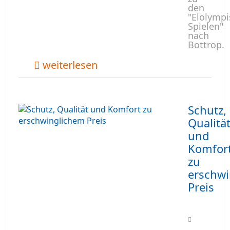
den
"Elolymp
Spielen"
nach
Bottrop.
weiterlesen
Schutz,
Qualitä
und
Komfor
zu
erschw
Preis