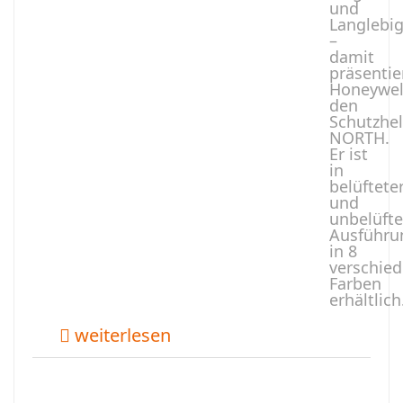
und
Langlebig
­–
damit
präsentie
Honeywel
den
Schutzhe
NORTH.
Er ist
in
belüftete
und
unbelüfte
Ausführu
in 8
verschie
Farben
erhältlich
weiterlesen