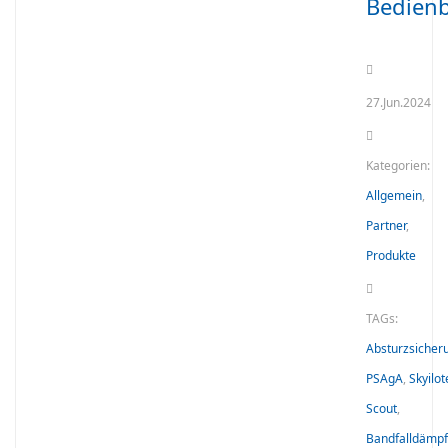
Bedienb
27.Jun.2024
Kategorien:
Allgemein
,
Partner
,
Produkte
TAGs:
Absturzsicher
PSAgA
,
Skyilot
Scout
,
Bandfalldämpf