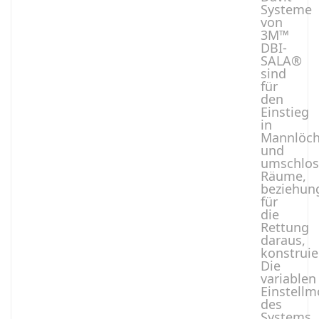
Systeme
von
3M™
DBI-
SALA®
sind
für
den
Einstieg
in
Mannlöch
und
umschlos
Räume,
beziehun
für
die
Rettung
daraus,
konstruie
Die
variablen
Einstellm
des
Systems