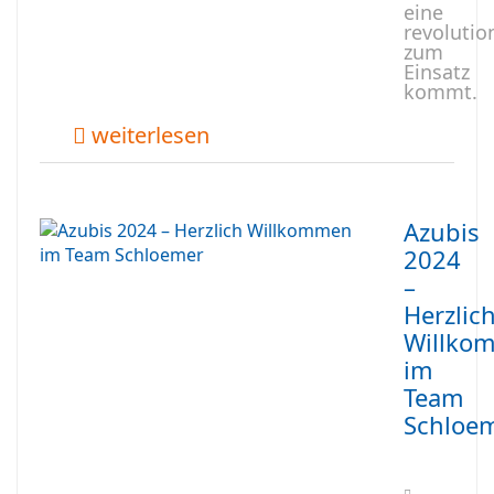
eine
revolutio
zum
Einsatz
kommt.
weiterlesen
Azubis
2024
–
Herzlic
Willko
im
Team
Schloe