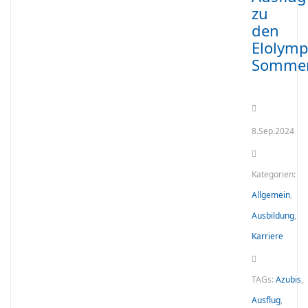
zu
den
Elolymp
Sommer
8.Sep.2024
Kategorien:
Allgemein
,
Ausbildung
,
Karriere
TAGs:
Azubis
,
Ausflug
,