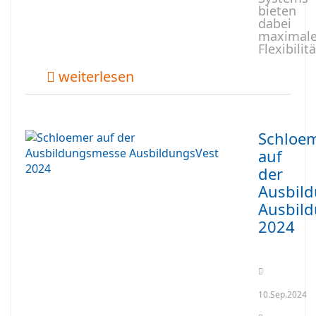
bieten
dabei
maximal
Flexibilitä
weiterlesen
Schloe
auf
der
Ausbil
Ausbil
2024
10.Sep.2024