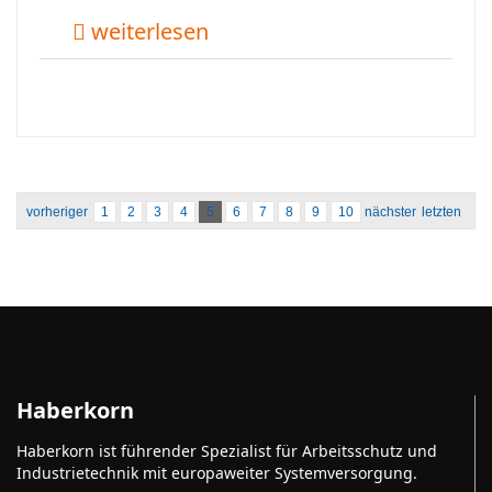
weiterlesen
vorheriger
1
2
3
4
5
6
7
8
9
10
nächster
letzten
Haberkorn
Haberkorn ist führender Spezialist für Arbeitsschutz und
Industrietechnik mit europaweiter Systemversorgung.