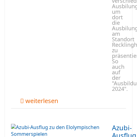
verschie
Ausbilun
um
dort
die
Ausbilun
am
Standort
Reckling
zu
präsentie
So
auch
auf
der
"Ausbild
2024".
weiterlesen
Azubi-
Ausflug